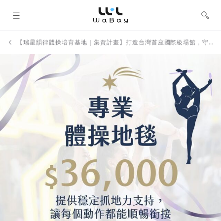
WaBay 挖貝 | 台灣最值得信賴的群眾
集資 / 群眾募資平台
【瑞星韻律體操培育基地｜集資計畫】打造台灣首座國際級場館，守護孩子的體操夢！