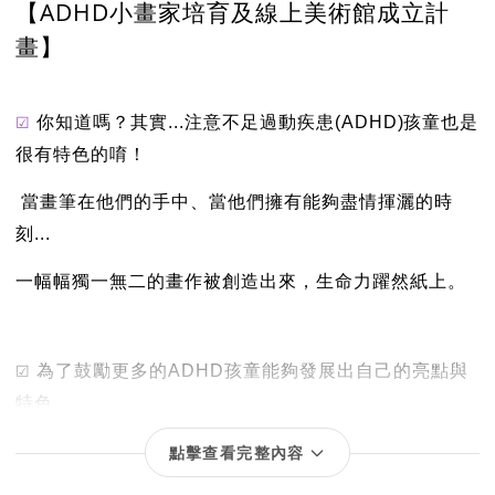
【ADHD小畫家培育及線上美術館成立計
畫】
☑︎
你知道嗎？其實...注意不足過動疾患(ADHD)孩童也是
很有特色的唷！
當畫筆在他們的手中、當他們擁有能夠盡情揮灑的時
刻...
一幅幅獨一無二的畫作被創造出來，生命力躍然紙上。
☑︎
為了鼓勵更多的ADHD孩童能夠發展出自己的亮點與
特色
心動家族協會決定開啟
「ADHD小美術家培育計畫」
！
點擊查看完整內容