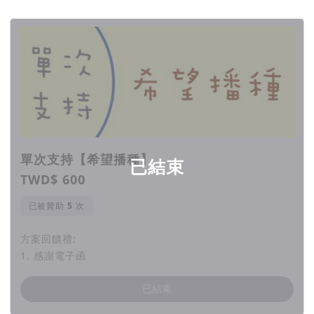
回饋項目
讓這些孩子，能夠找到自己的一片星空、大
⭐︎
放異彩
⭐︎
讓這些ADHD的孩子與你所想的，真的很不
⭐︎
一樣！
⭐︎
讓每個孩子都有發光的機會，都能夠在自己
⭐︎
單次支持【希望播種】
已結束
的天空裡捕捉星星
⭐︎
TWD$ 600
已被贊助
次
讓光芒照亮前方的路
⭐︎
⭐︎
方案回饋禮:
1. 感謝電子函
☼ 我們是心動家族協會，由一群專業的醫師、心理師、教授、
社工師等專業人員組成，以及數千位家長與老師們共同合作。
從
已結束
2015年至今，一直致力於推廣更全面的ADHD專業知識，幫助