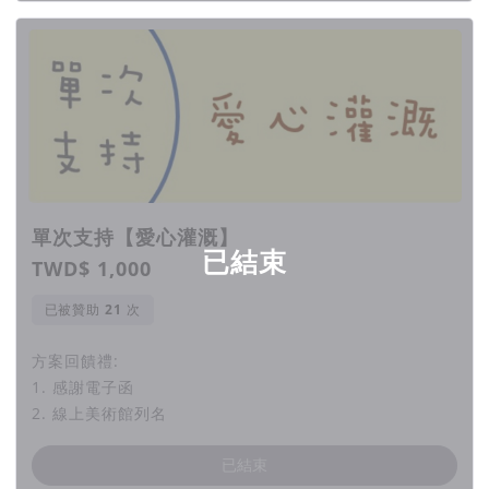
更多人認識這些特色兒童。
並舉辦多元課程、活動，期待能夠展
望更多家庭，共創雙贏未來。
幫助每個ADHD孩童發展自己的
亮點
單次支持【愛心灌溉】
一起培育出更多小小美術家！
已結束
TWD$ 1,000
需要你的幫助！
已被贊助
次
方案回饋禮:
👉👉👉112年 ADHD兒童心動美術展 回顧影片
1. 感謝電子函
2. 線上美術館列名
已結束