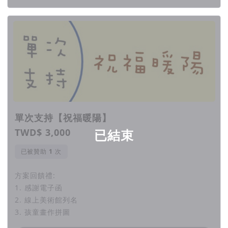
☼期待透過小畫家培育與線上美術館成立計畫，打造兒童和家長
共同成長的雙贏結果!
☼也期待協會所散發出的溫暖可以持續地在每個人心中流傳著...
一起加入小美術家培育計畫吧!
單次支持【祝福暖陽】
TWD$ 3,000
已結束
▍風險與變數
已被贊助
次
本次計劃由「社團法人台灣心動家族兒童青少年關懷協會」發
方案回饋禮:
起，並協助產品出貨、寄送服務；計劃委託「貝殼放大股份有限
1. 感謝電子函
公司」負責行銷策劃。 （計畫客服信箱：
2. 線上美術館列名
adhd.home88@gmail.com）
3. 孩童畫作拼圖
計畫結束後，我們將會依承諾時間給付所有贊助者品項，也會使