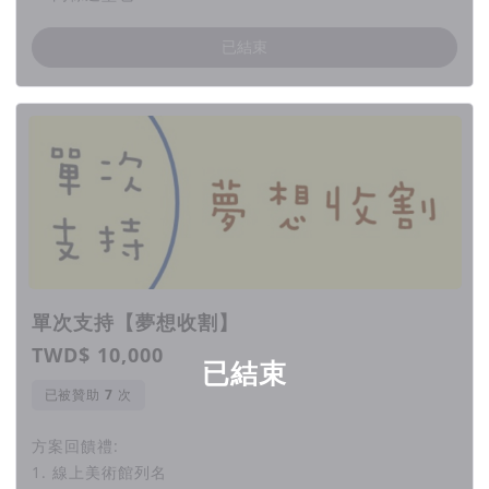
◆ 勸募字號 : 中市社團字第1120101040號
已結束
◆ 立案字號 : 內政部台團字第1040013275
◆ 組織名稱 : 社團法人台灣心動家族兒童青少年關懷協會
◆ 統編 : 47263469
單次支持【夢想收割】
TWD$ 10,000
已結束
已被贊助
次
方案回饋禮:
1. 線上美術館列名