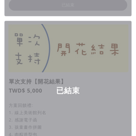
命必達完成目標，若產品給付及目標執行過程中有任何變因或時
已結束
程調整，都將主動以粉專貼文及 email 電子郵件通知報告所有
此專案的支持者，期間有任何問題也都可以寄信至客服信箱與我
們聯繫，再次感謝大家的支持。
▍聯絡我們
媒體朋友如有報導、採訪需求，請寄信至
adhd.home88@gmail.com，
單次支持【開花結果】
或使用官方網站或臉書粉絲專頁私訊 「社團法人台灣心動家族
已結束
TWD$ 5,000
兒童青少年關懷協會」 ，我們將盡快與您聯繫，謝謝。
電話：04-23265755
方案回饋禮:
1. 線上美術館列名
2. 感謝電子函
3. 孩童畫作拼圖
4. 肉粽造型包