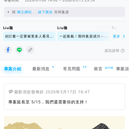
專案時間
2026/01/06 14:00 ~ 2026/05/15 23:59
與
獨立網站
、
線下匯款
共同集資
Liu珈
Liu珈
TeamTai
好計畫一定要被更多人看見...
一起集氣！期待集資成功～...
更多
好計畫一
資訊說明
專案導航欄
1
11
2119
專案介紹
最新消息
常見問題
留言
專案
最新消息
發佈於
2026年3月17日 18:47
專案延長至 5/15，我們還需要你的支持！