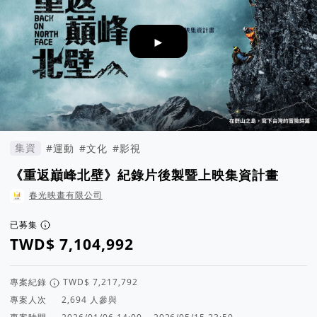
►
集資
#運動
#文化
#影視
《重返巔峰北壁》紀錄片後製暨上映集資計畫
春光映畫有限公司
已募集
專案紀錄
專案人次
人參與