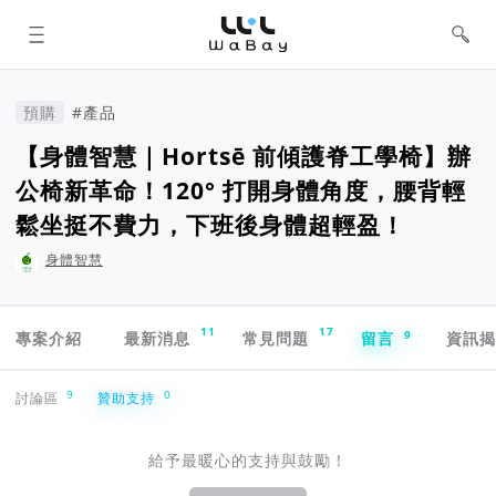
WaBay 挖貝 | 台灣最值得信賴的群眾
集資 / 群眾募資平台
預購
#產品
【身體智慧｜Hortsē 前傾護脊工學椅】辦
公椅新革命！120° 打開身體角度，腰背輕
鬆坐挺不費力，下班後身體超輕盈！
身體智慧
專案導航欄
11
17
9
專案介紹
最新消息
常見問題
留言
資訊
贊助支持
9
0
討論區
贊助支持
給予最暖心的支持與鼓勵！