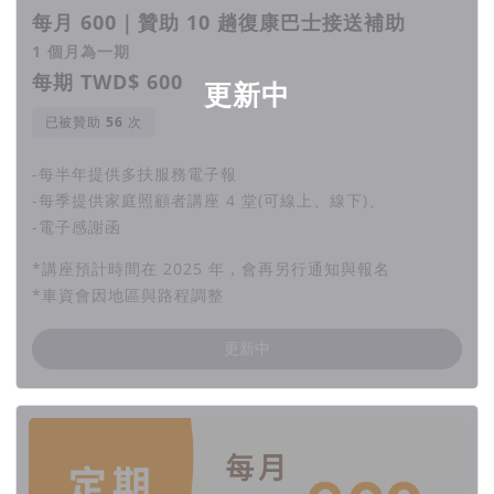
每月 600｜贊助 10 趟復康巴士接送補助
1 個月為一期
每期 TWD$ 600
更新中
已被贊助
次
-每半年提供多扶服務電子報
-每季提供家庭照顧者講座 4 堂(可線上、線下)、
-電子感謝函
*講座預計時間在 2025 年，會再另行通知與報名
*車資會因地區與路程調整
更新中