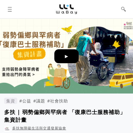
WaBay 挖貝 | 台灣最值得信賴的群眾
集資 / 群眾募資平台
►
集資
#公益
#議題
#社會扶助
多扶 | 弱勢偏鄉與罕病者 「復康巴士服務補助」
集資計畫
多扶無障礙生活與交通發展協會