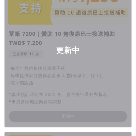
單筆 7200｜贊助 10 趟復康巴士接送補助
TWD$ 7,200
更新中
已被贊助
次
-每半年提供多扶服務電子報
-每季提供家庭照顧者講座 4 堂(可線上、線下)、
-電子感謝函
*講座預計時間在 2025 年，會再另行通知與報名
*車資會因地區與路程調整
更新中