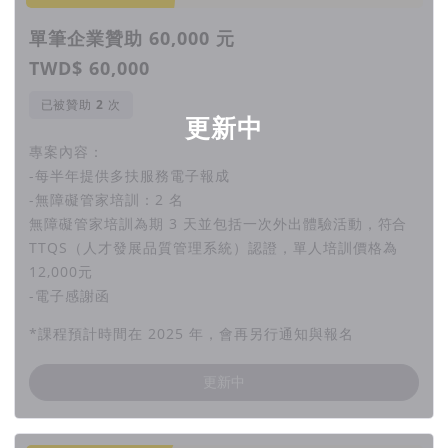
單筆企業贊助 60,000 元
TWD$ 60,000
已被贊助
次
更新中
專案內容：
-每半年提供多扶服務電子報成
-無障礙管家培訓：2 名
無障礙管家培訓為期 3 天並包括一次外出體驗活動，符合
TTQS（人才發展品質管理系統）認證，單人培訓價格為
12,000元
-電子感謝函
*課程預計時間在 2025 年，會再另行通知與報名
更新中