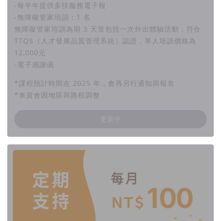
-每半年提供多扶服務電子報
-無障礙管家培訓：1 名
無障礙管家培訓為期 3 天並包括一次外出體驗活動，符合
TTQS（人才發展品質管理系統）認證，單人培訓價格為
12,000元
-電子感謝函
*課程預計時間在 2025 年，會再另行通知與報名
*車資會因地區與路程調整
更新中