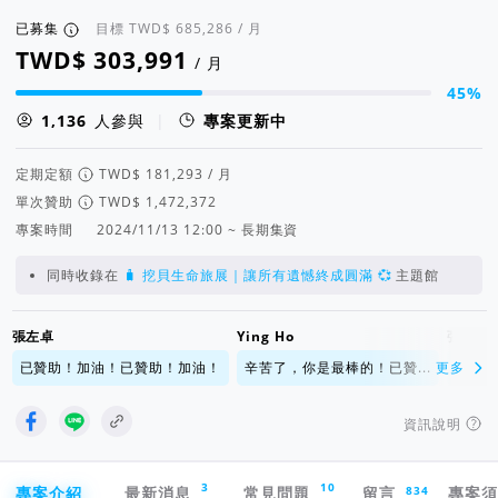
已募集
目標
/ 月
/ 月
45%
集資進度 45%
人參與
|
專案更新中
定期定額
/ 月
單次贊助
專案時間
2024/11/13 12:00 ~ 長期集資
同時收錄在
🧳 挖貝生命旅展｜讓所有遺憾終成圓滿 💞
主題館
張左卓
Ying Ho
張賜福
已贊助！加油！已贊助！加油！
辛苦了，你是最棒的！已贊...
更多
全力支
資訊說明
專案導航欄
3
10
834
專案介紹
最新消息
常見問題
留言
專案