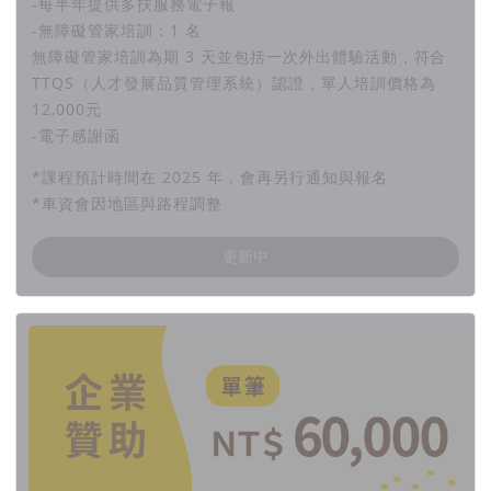
-每半年提供多扶服務電子報
-無障礙管家培訓：1 名
無障礙管家培訓為期 3 天並包括一次外出體驗活動，符合
TTQS（人才發展品質管理系統）認證，單人培訓價格為
12,000元
-電子感謝函
*課程預計時間在 2025 年，會再另行通知與報名
*車資會因地區與路程調整
更新中