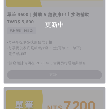
單筆 3600｜贊助 5 趟復康巴士接送補助
TWD$ 3,600
更新中
已被贊助
次
-每半年提供多扶服務電子報
-每季提供家庭照顧者講座 1 堂(可線上、線下)、
-電子感謝函
*講座預計時間在 2025 年，會再另行通知與報名
更新中