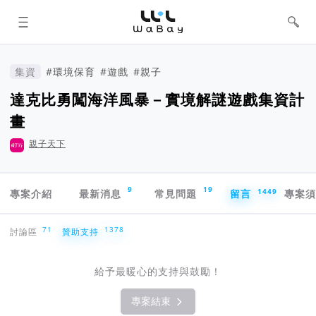
WaBay 挖貝 | 台灣最值得信賴的群眾
集資 / 群眾募資平台
集資
#環境保育
#遊戲
#親子
達克比勇闖海洋風暴－實境解謎遊戲集資計
畫
親子天下
專案導航欄
9
19
1449
專案介紹
最新消息
常見問題
留言
專案
贊助支持
71
1378
討論區
贊助支持
給予最暖心的支持與鼓勵！
專案結束