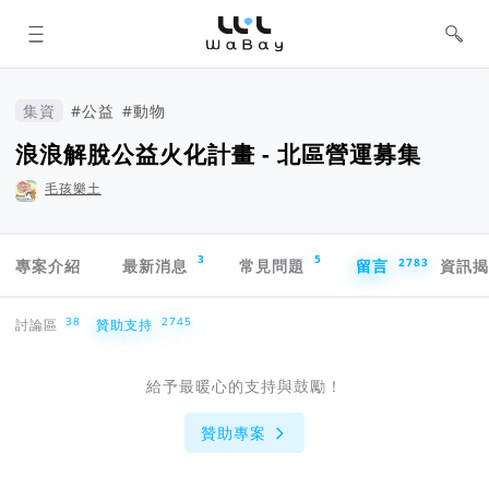
WaBay 挖貝 | 台灣最值得信賴的群眾
集資 / 群眾募資平台
集資
#公益
#動物
浪浪解脫公益火化計畫 - 北區營運募集
毛孩樂土
專案導航欄
3
5
2783
專案介紹
最新消息
常見問題
留言
資訊
贊助支持
38
2745
討論區
贊助支持
給予最暖心的支持與鼓勵！
贊助專案