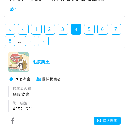
1
«
‹
1
2
3
5
6
7
4
8
›
»
…
毛孩樂土
1
個專案
團隊提案者
提案者名稱
解脫協會
統一編號
42521621
聯絡團隊