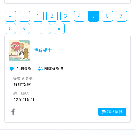
«
‹
1
2
3
4
6
7
5
8
9
›
»
…
毛孩樂土
1
個專案
團隊提案者
提案者名稱
解脫協會
統一編號
42521621
聯絡團隊