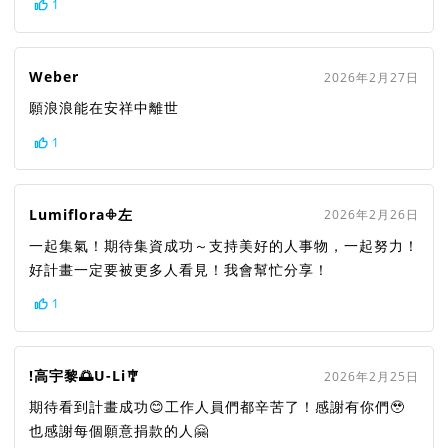
1
Weber
2026年2月27日
願浪浪能在安祥中離世
1
Lumiflora𖧵左
2026年2月26日
一起集氣！期待集資成功～支持美好的人事物，一起努力！
好計畫一定要被更多人看見！我會幫忙分享！
1
!高宇黎🌅U-Li🎐
2026年2月25日
期待看到計畫成功😊工作人員們都辛苦了！感謝有你們🥹
也感謝每個願意捐款的人🤗