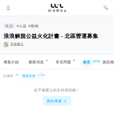
WaBay 挖貝 | 台灣最值得信賴的群眾
集資 / 群眾募資平台
集資
#公益
#動物
浪浪解脫公益火化計畫 - 北區營運募集
毛孩樂土
專案導航欄
3
5
2776
專案介紹
最新消息
常見問題
留言
資訊
贊助支持
38
2738
討論區
贊助支持
給予最暖心的支持與鼓勵！
贊助專案