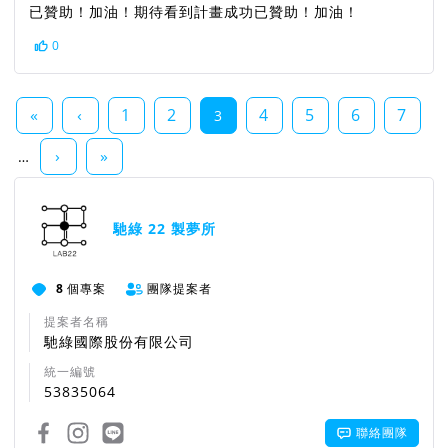
已贊助！加油！期待看到計畫成功已贊助！加油！
0
«
‹
1
2
4
5
6
7
3
›
»
…
馳綠 22 製夢所
8
個專案
團隊提案者
提案者名稱
馳綠國際股份有限公司
統一編號
53835064
聯絡團隊