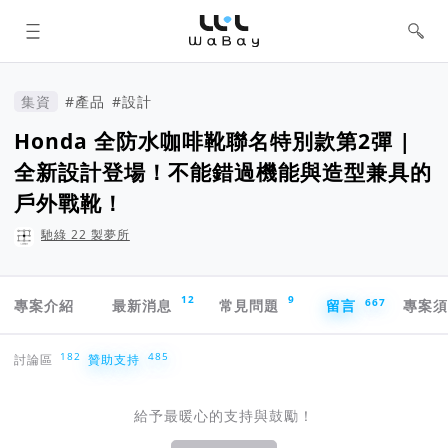
WaBay 挖貝 | 台灣最值得信賴的群眾
集資 / 群眾募資平台
集資
#產品
#設計
Honda 全防水咖啡靴聯名特別款第2彈 |
全新設計登場！不能錯過機能與造型兼具的
戶外戰靴！
馳綠 22 製夢所
專案導航欄
12
9
667
專案介紹
最新消息
常見問題
留言
專案
贊助支持
182
485
討論區
贊助支持
給予最暖心的支持與鼓勵！