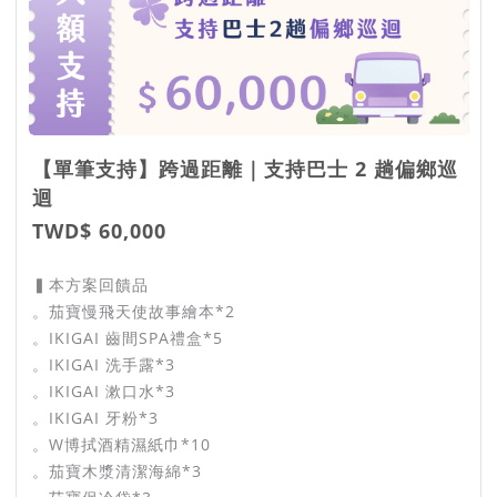
【單筆支持】跨過距離｜支持巴士 2 趟偏鄉巡
迴
TWD$ 60,000
▍本方案回饋品
。茄寶慢飛天使故事繪本*2
。IKIGAI 齒間SPA禮盒*5
。IKIGAI 洗手露*3
。IKIGAI 漱口水*3
。IKIGAI 牙粉*3
。W博拭酒精濕紙巾*10
。茄寶木漿清潔海綿*3