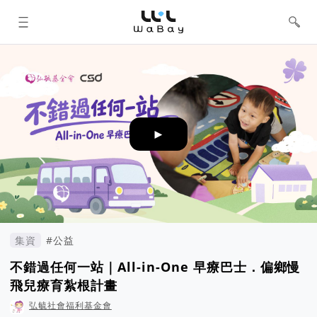
WaBay 挖貝 | 台灣最值得信賴的群眾
集資 / 群眾募資平台
►
集資
#公益
不錯過任何一站｜All-in-One 早療巴士．偏鄉慢
飛兒療育紮根計畫
弘毓社會福利基金會