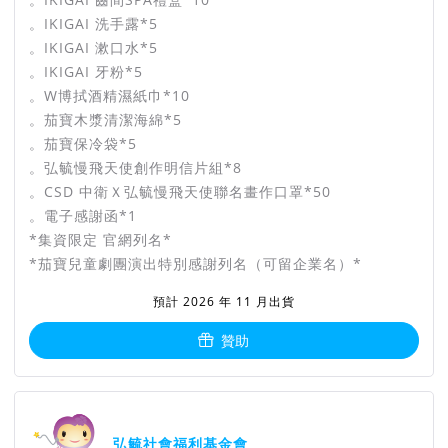
。IKIGAI 洗手露*5
。IKIGAI 漱口水*5
。IKIGAI 牙粉*5
。W博拭酒精濕紙巾*10
。茄寶木漿清潔海綿*5
。茄寶保冷袋*5
。弘毓慢飛天使創作明信片組*8
。CSD 中衛Ｘ弘毓慢飛天使聯名畫作口罩*50
。電子感謝函*1
*集資限定 官網列名*
*茄寶兒童劇團演出特別感謝列名（可留企業名）*
預計 2026 年 11 月出貨
贊助
團隊資訊
弘毓社會福利基金會