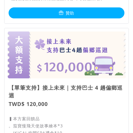
贊助
【單筆支持】接上未來｜支持巴士 4 趟偏鄉巡
迴
TWD$ 120,000
▍本方案回饋品
。茄寶慢飛天使故事繪本*3
。IKIGAI 齒間SPA禮盒*10