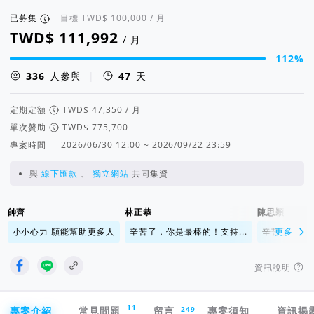
已募集
目標
/ 月
/ 月
112%
集資進度 112%
人參與
|
47
天
定期定額
/ 月
單次贊助
專案時間
2026/06/30 12:00 ~ 2026/09/22 23:59
與
線下匯款
、
獨立網站
共同集資
帥齊
林正恭
陳思穎
小小心力 願能幫助更多人
辛苦了，你是最棒的！支持...
辛苦了，你是
更多
資訊說明
專案導航欄
11
249
專案介紹
常見問題
留言
專案須知
資訊揭