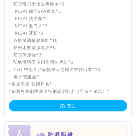
。茄寶慢飛天使故事繪本*2
。IKIGAI 齒間SPA禮盒*5
。IKIGAI 洗手露*3
。IKIGAI 漱口水*3
。IKIGAI 牙粉*3
。W博拭酒精濕紙巾*10
。茄寶木漿清潔海綿*3
。茄寶保冷袋*3
。弘毓慢飛天使創作明信片組*5
。CSD 中衛Ｘ弘毓慢飛天使聯名畫作口罩*30
。電子感謝函*1
*集資限定 官網列名*
*茄寶兒童劇團演出特別感謝列名（可留企業名）*
贊助