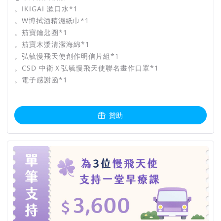
。IKIGAI 漱口水*1
。W博拭酒精濕紙巾*1
。茄寶鑰匙圈*1
。茄寶木漿清潔海綿*1
。弘毓慢飛天使創作明信片組*1
。CSD 中衛Ｘ弘毓慢飛天使聯名畫作口罩*1
。電子感謝函*1
贊助