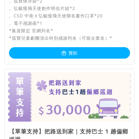
。茄寶保冷袋*2
。弘毓慢飛天使創作明信片組*2
。CSD 中衛Ｘ弘毓慢飛天使聯名畫作口罩*20
。電子感謝函*1
*集資限定 官網列名*
*茄寶兒童劇團演出特別感謝列名（可留企業名）*
贊助
【單筆支持】把路送到家｜支持巴士 1 趟偏鄉