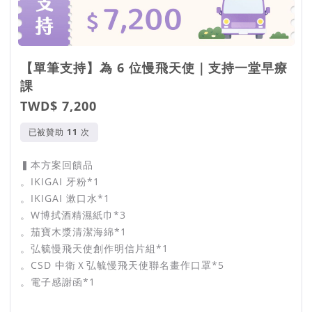
【單筆支持】為 6 位慢飛天使｜支持一堂早療
課
TWD$ 7,200
已被贊助
次
▍本方案回饋品
。IKIGAI 牙粉*1
。IKIGAI 漱口水*1
。W博拭酒精濕紙巾*3
。茄寶木漿清潔海綿*1
。弘毓慢飛天使創作明信片組*1
。CSD 中衛Ｘ弘毓慢飛天使聯名畫作口罩*5
。電子感謝函*1