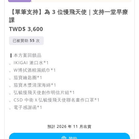
【單筆支持】為 3 位慢飛天使｜支持一堂早療
課
TWD$ 3,600
已被贊助
次
▍本方案回饋品
。IKIGAI 漱口水*1
。W博拭酒精濕紙巾*1
。茄寶鑰匙圈*1
。茄寶木漿清潔海綿*1
。弘毓慢飛天使創作明信片組*1
。CSD 中衛Ｘ弘毓慢飛天使聯名畫作口罩*1
。電子感謝函*1
預計 2026 年 11 月出貨
贊助