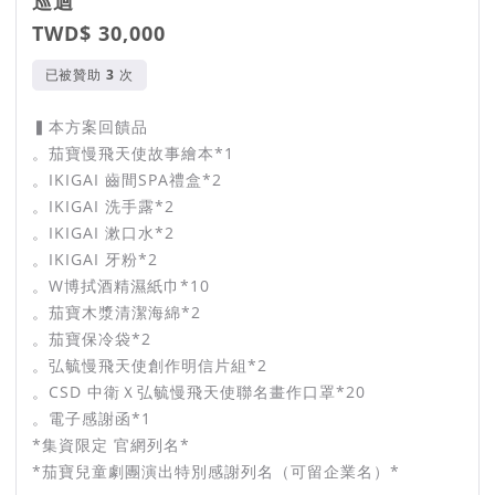
巡迴
TWD$ 30,000
已被贊助
次
▍本方案回饋品
。茄寶慢飛天使故事繪本*1
。IKIGAI 齒間SPA禮盒*2
。IKIGAI 洗手露*2
。IKIGAI 漱口水*2
。IKIGAI 牙粉*2
。W博拭酒精濕紙巾*10
。茄寶木漿清潔海綿*2
。茄寶保冷袋*2
。弘毓慢飛天使創作明信片組*2
。CSD 中衛Ｘ弘毓慢飛天使聯名畫作口罩*20
。電子感謝函*1
*集資限定 官網列名*
*茄寶兒童劇團演出特別感謝列名（可留企業名）*