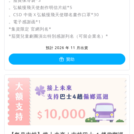
。茄寶保冷袋*3
。弘毓慢飛天使創作明信片組*5
。CSD 中衛Ｘ弘毓慢飛天使聯名畫作口罩*30
。電子感謝函*1
*集資限定 官網列名*
*茄寶兒童劇團演出特別感謝列名（可留企業名）*
預計 2026 年 11 月出貨
贊助