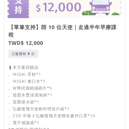
【單筆支持】陪 10 位天使｜走過半年早療課
程
TWD$ 12,000
已被贊助
次
▍本方案回饋品
。IKIGAI 牙粉*1
。IKIGAI 漱口水*1
。W博拭酒精濕紙巾*5
。茄寶木漿清潔海綿*1
。茄寶保冷袋*1
。弘毓慢飛天使創作明信片組*1
。CSD 中衛Ｘ弘毓慢飛天使聯名畫作口罩*10
。電子感謝函*1