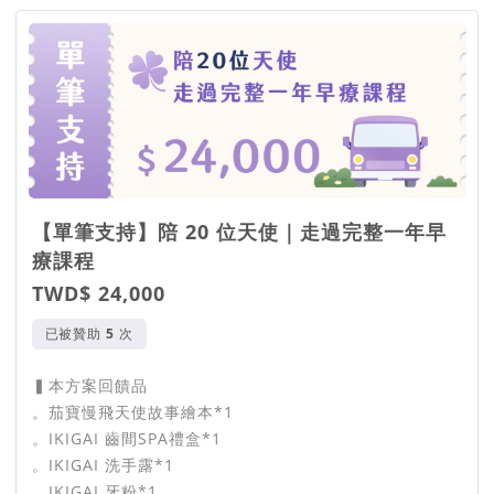
【單筆支持】陪 20 位天使｜走過完整一年早
療課程
TWD$ 24,000
已被贊助
次
▍本方案回饋品
。茄寶慢飛天使故事繪本*1
。IKIGAI 齒間SPA禮盒*1
。IKIGAI 洗手露*1
。IKIGAI 牙粉*1