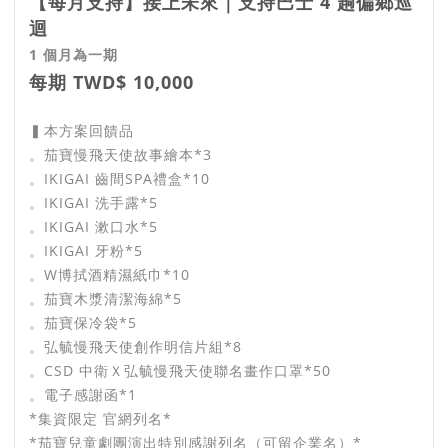
【每月支持】接上未來｜支持巴士 4 趟偏鄉巡
迴
1 個月為一期
每期 TWD$ 10,000
▍本方案回饋品
。茄寶慢飛天使故事繪本*3
。IKIGAI 齒間SPA禮盒*10
。IKIGAI 洗手露*5
。IKIGAI 漱口水*5
。IKIGAI 牙粉*5
。W博拭酒精濕紙巾*10
。茄寶木漿清潔海綿*5
。茄寶保冷袋*5
。弘毓慢飛天使創作明信片組*8
。CSD 中衛Ｘ弘毓慢飛天使聯名畫作口罩*50
。電子感謝函*1
*集資限定 官網列名*
*茄寶兒童劇團演出特別感謝列名（可留企業名）*