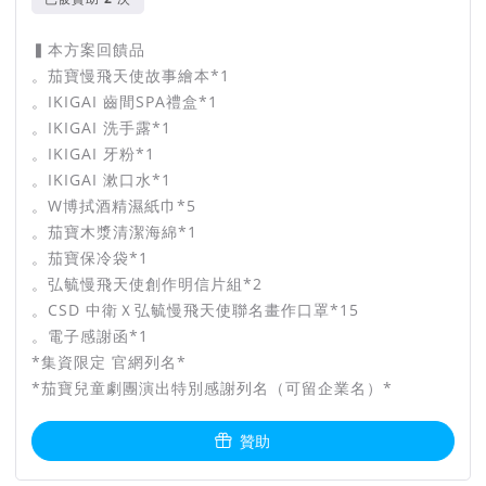
▍本方案回饋品
。茄寶慢飛天使故事繪本*1
。IKIGAI 齒間SPA禮盒*1
。IKIGAI 洗手露*1
。IKIGAI 牙粉*1
。IKIGAI 漱口水*1
。W博拭酒精濕紙巾*5
。茄寶木漿清潔海綿*1
。茄寶保冷袋*1
。弘毓慢飛天使創作明信片組*2
。CSD 中衛Ｘ弘毓慢飛天使聯名畫作口罩*15
。電子感謝函*1
*集資限定 官網列名*
*茄寶兒童劇團演出特別感謝列名（可留企業名）*
贊助