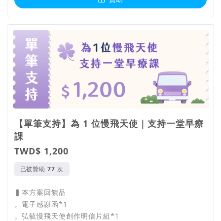
【單筆支持】為 1 位慢飛天使｜支持一堂早療
課
TWD$ 1,200
已被贊助
次
▍本方案回饋品
。電子感謝函*1
。弘毓慢飛天使創作明信片組*1