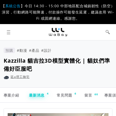
【
系統公告
】今日 14:30 - 15:00 中部地區配合城鎮韌性（防空）
演習，行動網路可能降速，付款操作可能發生延遲，建議改用 Wi-
Fi 或固網連線。感謝您。
WaBay 挖貝 | 台灣最值得信賴的群眾
集資 / 群眾募資平台
預購
#動漫
#產品
#設計
Kazzilla 貓吉拉3D模型實體化 | 貓奴們準
備好臣服吧
廷a理工御宅
專案導航欄
4
6
60
專案介紹
最新消息
常見問題
留言
專案