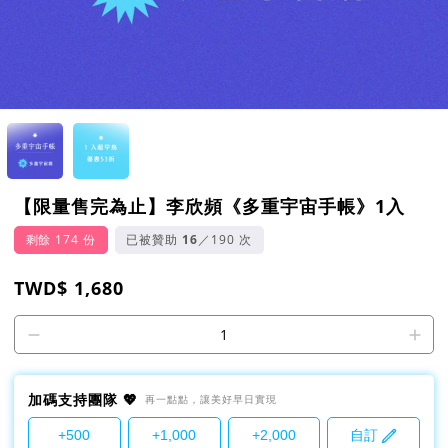
【限量售完為止】李欣頻《多重宇宙手帳》1入
剩餘 174 份
已被贊助
16
／190 次
TWD$ 1,680
1
加碼支持團隊 💖
再一點點，讓美好早日實現
+500
+1,000
+2,000
自訂