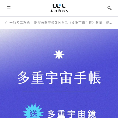
WaBay 挖貝 | 台灣最值得信賴的群眾
集資 / 群眾募資平台
一時多工系統 | 開展無限豐盛版的自己《多重宇宙手帳》限量，即將完售！