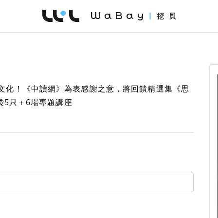
WaBay 挖貝 | 台灣最值得信賴的群眾集資 / 
文化！《中讀網》為表感謝之意，將回饋精選集《思
袋5只＋6場專題講座