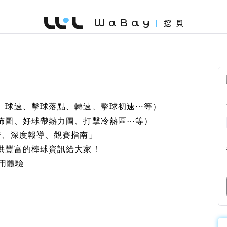
WaBay 挖貝 | 台灣最值得信賴的群眾集資 / 
、球速、擊球落點、轉速、擊球初速⋯等）
佈圖、好球帶熱力圖、打擊冷熱區⋯等）
秀、深度報導、觀賽指南」
供豐富的棒球資訊給大家！
使用體驗