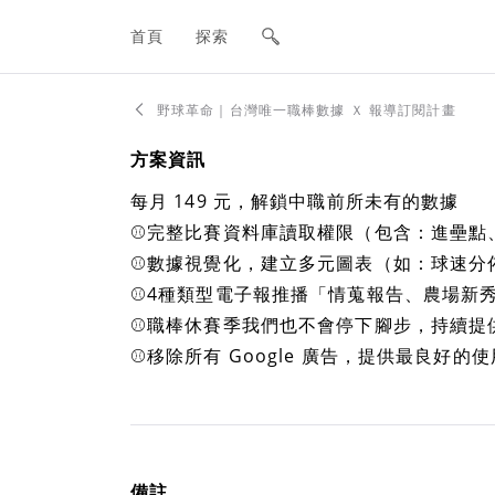
網站主要導航欄
首頁
探索
野球革命｜台灣唯一職棒數據 Ｘ 報導訂閱計畫
方案資訊
每月 149 元，解鎖中職前所未有的數據
⚾完整比賽資料庫讀取權限（包含：進壘點
⚾數據視覺化，建立多元圖表（如：球速分
⚾4種類型電子報推播「情蒐報告、農場新
⚾職棒休賽季我們也不會停下腳步，持續提
⚾移除所有 Google 廣告，提供最良好的
備註