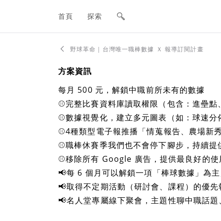
網站主要導航欄
首頁
探索
野球革命｜台灣唯一職棒數據 Ｘ 報導訂閱計畫
方案資訊
每月 500 元，解鎖中職前所未有的數據
⚾完整比賽資料庫讀取權限（包含：進壘點
⚾數據視覺化，建立多元圖表（如：球速分
⚾4種類型電子報推播「情蒐報告、農場新
⚾職棒休賽季我們也不會停下腳步，持續提
⚾移除所有 Google 廣告，提供最良好的
📢每 6 個月可以解鎖一項「棒球數據」為
📢取得不定期活動（研討會、課程）的優
📢名人堂專屬線下聚會，主題性聊中職話題