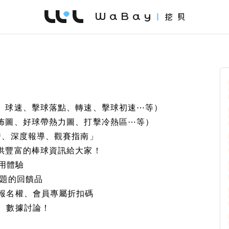
WaBay 挖貝 | 台灣最值得信賴的群眾集資 / 
、球速、擊球落點、轉速、擊球初速⋯等）
佈圖、好球帶熱力圖、打擊冷熱區⋯等）
秀、深度報導、觀賽指南」
供豐富的棒球資訊給大家！
使用體驗
主題的回饋品
先報名權、會員專屬折扣碼
、數據討論！