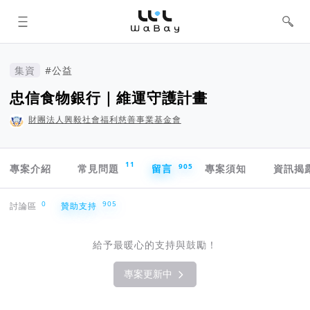
WaBay 挖貝 | 台灣最值得信賴的群眾
集資 / 群眾募資平台
集資
#公益
忠信食物銀行｜維運守護計畫
財團法人興毅社會福利慈善事業基金會
專案導航欄
11
905
專案介紹
常見問題
留言
專案須知
資訊揭
贊助支持
0
905
討論區
贊助支持
給予最暖心的支持與鼓勵！
專案更新中