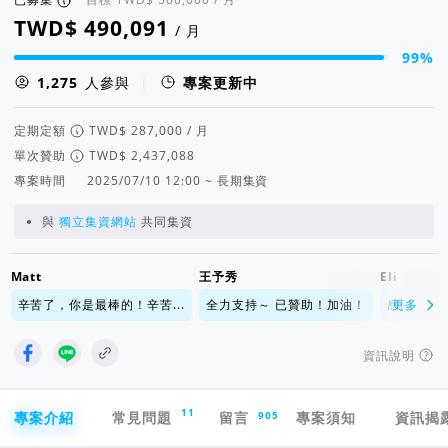
/ 月
99%
集資進度 99%
人參與
|
專案更新中
定期定額
/ 月
單次贊助
專案時間
2025/07/10 12:00 ~ 長期集資
與
獨立集資網站
共同集資
Matt
王予秀
Eli
辛苦了，你是最棒的！辛苦...
全力支持～ 已贊助！加油！
感謝 祝福
更多
資訊說明
專案導航欄
11
905
專案介紹
常見問題
留言
專案須知
資訊揭