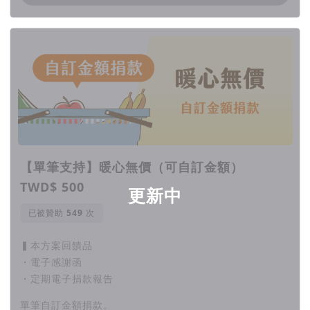
【單筆支持】暖心無價（可自訂金額）
TWD$ 500
更新中
已被贊助
次
▍本方案回饋品
・電子感謝函
・定期電子捐款報告
單筆自訂金額捐款。