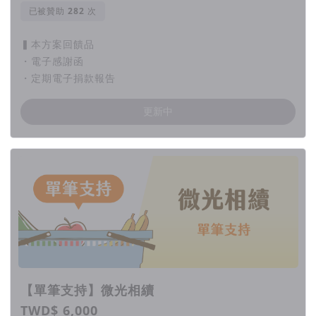
已被贊助
次
▍本方案回饋品
・電子感謝函
・定期電子捐款報告
更新中
【單筆支持】微光相續
TWD$ 6,000