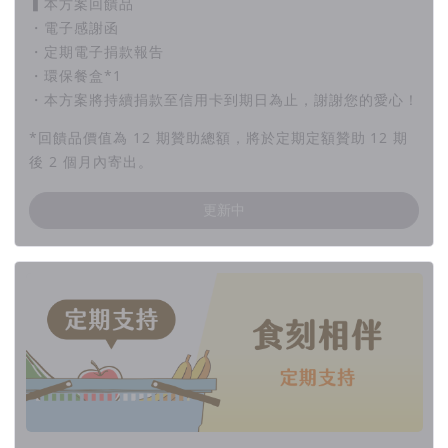
▍本方案回饋品
・電子感謝函
・定期電子捐款報告
・環保餐盒*1
・本方案將持續捐款至信用卡到期日為止，謝謝您的愛心！
*回饋品價值為 12 期贊助總額，將於定期定額贊助 12 期
後 2 個月內寄出。
更新中