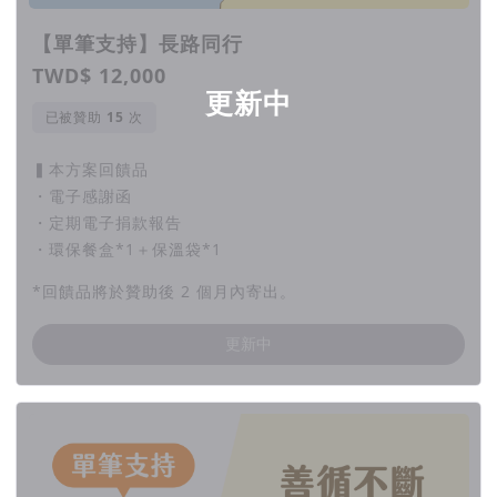
【單筆支持】長路同行
TWD$ 12,000
更新中
已被贊助
次
▍本方案回饋品
・電子感謝函
・定期電子捐款報告
・環保餐盒*1＋保溫袋*1
*回饋品將於贊助後 2 個月內寄出。
更新中