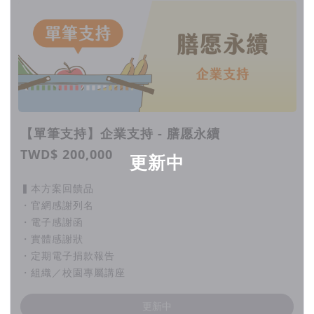
【單筆支持】企業支持 - 膳愿永續
TWD$ 200,000
更新中
▍本方案回饋品
・官網感謝列名
・電子感謝函
・實體感謝狀
・定期電子捐款報告
・組織／校園專屬講座
更新中