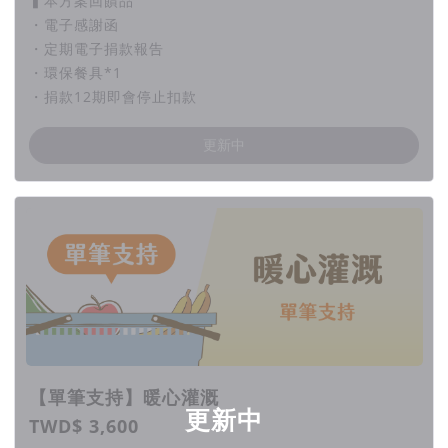
▍本方案回饋品
・電子感謝函
・定期電子捐款報告
・環保餐具*1
・捐款12期即會停止扣款
更新中
【單筆支持】暖心灌溉
更新中
TWD$ 3,600