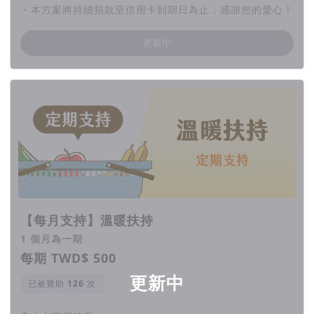
・本方案將持續捐款至信用卡到期日為止，感謝您的愛心！
更新中
【每月支持】溫暖扶持
1 個月為一期
每期 TWD$ 500
更新中
已被贊助
次