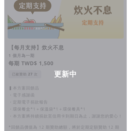
【每月支持】炊火不息
1 個月為一期
每期 TWD$ 1,500
更新中
已被贊助
次
▍本方案回饋品
・電子感謝函
・定期電子捐款報告
・環保餐盒*1＋保溫袋*1＋環保餐具*1
・本方案將持續捐款至信用卡到期日為止，謝謝您的愛心！
*回饋品價值為 12 期贊助總額，將於定期定額贊助 12 期