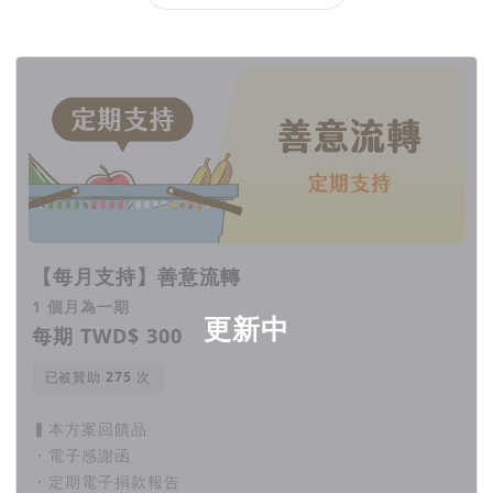
回饋項目
【每月支持】善意流轉
1 個月為一期
更新中
每期 TWD$ 300
已被贊助
次
▍本方案回饋品
・電子感謝函
・定期電子捐款報告