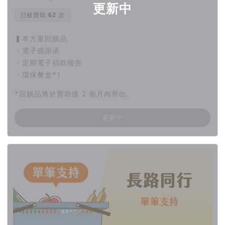
更新中
已被贊助
次
▍本方案回饋品
・電子感謝函
・定期電子捐款報告
・環保餐盒*1
*回饋品將於贊助後 2 個月內寄出。
更新中