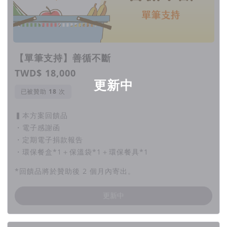
【單筆支持】善循不斷
TWD$ 18,000
更新中
已被贊助
次
▍本方案回饋品
・電子感謝函
・定期電子捐款報告
・環保餐盒*1＋保溫袋*1＋環保餐具*1
*回饋品將於贊助後 2 個月內寄出。
更新中