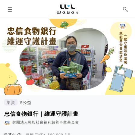
WaBay 挖貝 | 台灣最值得信賴的群眾
集資 / 群眾募資平台
集資
#公益
忠信食物銀行｜維運守護計畫
財團法人興毅社會福利慈善事業基金會
已募集
目標
/ 月