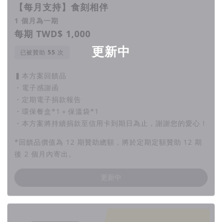
【每月支持】食刻相伴
1 個月為一期
每期 TWD$ 1,000
更新中
已被贊助
次
▍本方案回饋品
・電子感謝函
・定期電子捐款報告
・環保餐盒*1＋保溫袋*1
・本方案將持續捐款至信用卡到期日為止，謝謝您的愛心！
*回饋品價值為 12 期贊助總額，將於定期定額贊助 12 期
後 2 個月內寄出。
更新中