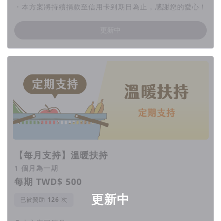
・本方案將持續捐款至信用卡到期日為止，感謝您的愛心！
更新中
【每月支持】溫暖扶持
1 個月為一期
每期 TWD$ 500
更新中
已被贊助
次