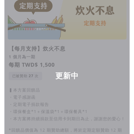
【每月支持】炊火不息
1 個月為一期
每期 TWD$ 1,500
更新中
已被贊助
次
▍本方案回饋品
・電子感謝函
・定期電子捐款報告
・環保餐盒*1＋保溫袋*1＋環保餐具*1
・本方案將持續捐款至信用卡到期日為止，謝謝您的愛心！
*回饋品價值為 12 期贊助總額，將於定期定額贊助 12 期