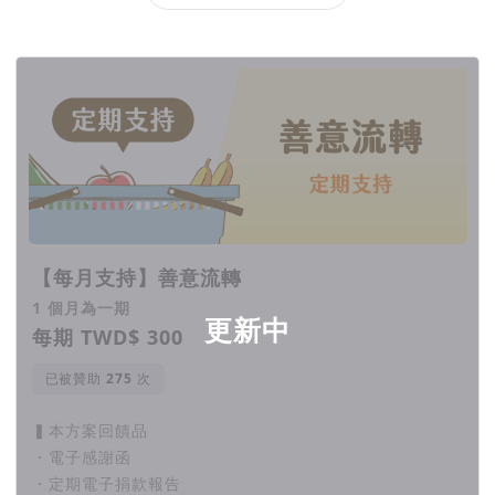
回饋項目
【每月支持】善意流轉
1 個月為一期
更新中
每期 TWD$ 300
已被贊助
次
▍本方案回饋品
・電子感謝函
・定期電子捐款報告