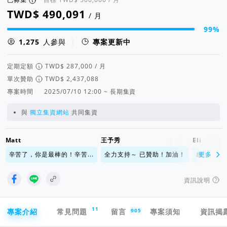
/ 月
99%
集資進度 99%
人參與
|
專案更新中
定期定額
/ 月
單次贊助
專案時間
2025/07/10 12:00 ~ 長期集資
與
獨立集資網站
共同集資
Matt
王予秀
Eli
辛苦了，你是最棒的！辛苦...
全力支持～ 已贊助！加油！
感謝 祝福
更多
資訊說明
專案導航欄
11
905
專案介紹
常見問題
留言
專案須知
資訊揭