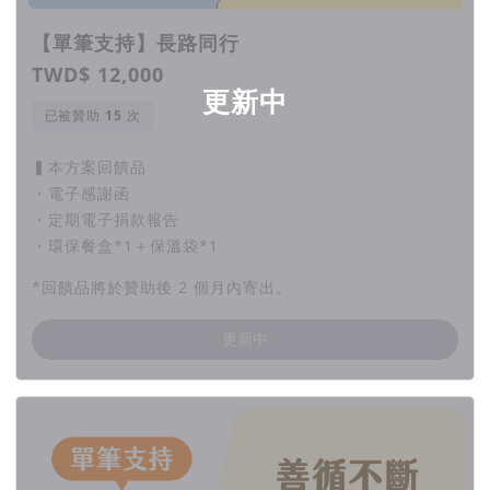
【單筆支持】長路同行
TWD$ 12,000
更新中
已被贊助
次
▍本方案回饋品
・電子感謝函
・定期電子捐款報告
・環保餐盒*1＋保溫袋*1
*回饋品將於贊助後 2 個月內寄出。
更新中