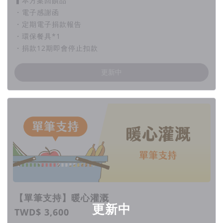
▍本方案回饋品
・電子感謝函
・定期電子捐款報告
・環保餐具*1
・捐款12期即會停止扣款
更新中
【單筆支持】暖心灌溉
更新中
TWD$ 3,600