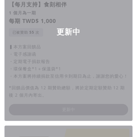
【每月支持】食刻相伴
1 個月為一期
每期 TWD$ 1,000
更新中
已被贊助
次
▍本方案回饋品
・電子感謝函
・定期電子捐款報告
・環保餐盒*1＋保溫袋*1
・本方案將持續捐款至信用卡到期日為止，謝謝您的愛心！
*回饋品價值為 12 期贊助總額，將於定期定額贊助 12 期
後 2 個月內寄出。
更新中