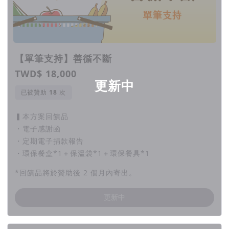
【單筆支持】善循不斷
TWD$ 18,000
更新中
已被贊助
次
▍本方案回饋品
・電子感謝函
・定期電子捐款報告
・環保餐盒*1＋保溫袋*1＋環保餐具*1
*回饋品將於贊助後 2 個月內寄出。
更新中