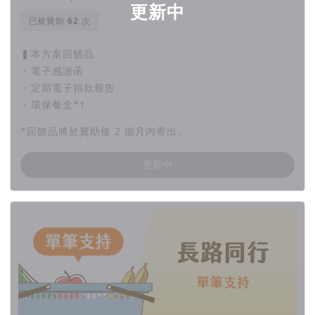
更新中
已被贊助
次
▍本方案回饋品
・電子感謝函
・定期電子捐款報告
・環保餐盒*1
*回饋品將於贊助後 2 個月內寄出。
更新中