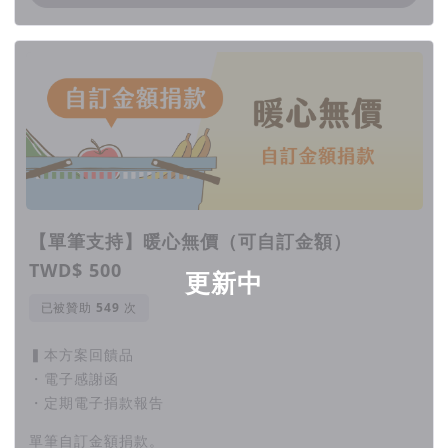
【單筆支持】暖心無價（可自訂金額）
TWD$ 500
更新中
已被贊助
次
▍本方案回饋品
・電子感謝函
・定期電子捐款報告
單筆自訂金額捐款。