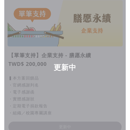
【單筆支持】企業支持 - 膳愿永續
TWD$ 200,000
更新中
▍本方案回饋品
・官網感謝列名
・電子感謝函
・實體感謝狀
・定期電子捐款報告
・組織／校園專屬講座
更新中