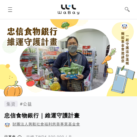
WaBay 挖貝 | 台灣最值得信賴的群眾
集資 / 群眾募資平台
集資
#公益
忠信食物銀行｜維運守護計畫
財團法人興毅社會福利慈善事業基金會
已募集
目標
/ 月