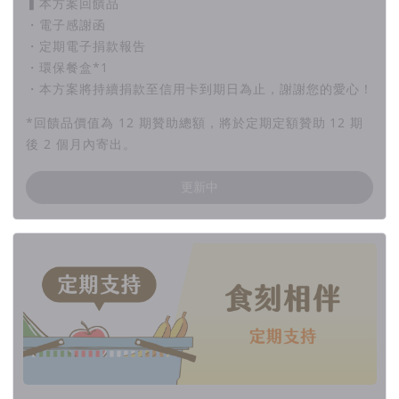
▍本方案回饋品
・電子感謝函
・定期電子捐款報告
・環保餐盒*1
・本方案將持續捐款至信用卡到期日為止，謝謝您的愛心！
*回饋品價值為 12 期贊助總額，將於定期定額贊助 12 期
後 2 個月內寄出。
更新中