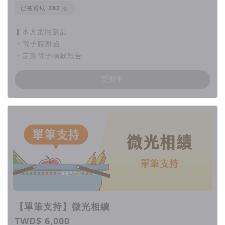
已被贊助
次
▍本方案回饋品
・電子感謝函
・定期電子捐款報告
更新中
【單筆支持】微光相續
TWD$ 6,000