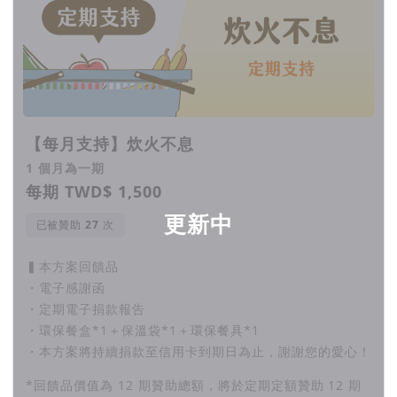
【每月支持】炊火不息
1 個月為一期
每期 TWD$ 1,500
更新中
已被贊助
次
▍本方案回饋品
・電子感謝函
・定期電子捐款報告
・環保餐盒*1＋保溫袋*1＋環保餐具*1
・本方案將持續捐款至信用卡到期日為止，謝謝您的愛心！
*回饋品價值為 12 期贊助總額，將於定期定額贊助 12 期