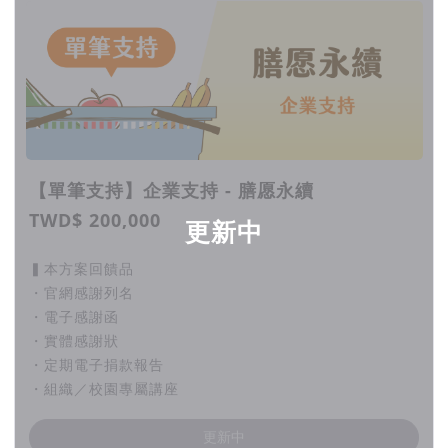
【單筆支持】企業支持 - 膳愿永續
TWD$ 200,000
更新中
▍本方案回饋品
・官網感謝列名
・電子感謝函
・實體感謝狀
・定期電子捐款報告
・組織／校園專屬講座
更新中