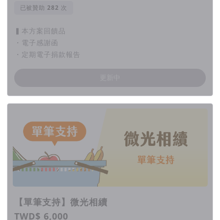
已被贊助
次
▍本方案回饋品
・電子感謝函
・定期電子捐款報告
更新中
【單筆支持】微光相續
TWD$ 6,000