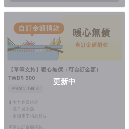
【單筆支持】暖心無價（可自訂金額）
TWD$ 500
更新中
已被贊助
次
▍本方案回饋品
・電子感謝函
・定期電子捐款報告
單筆自訂金額捐款。