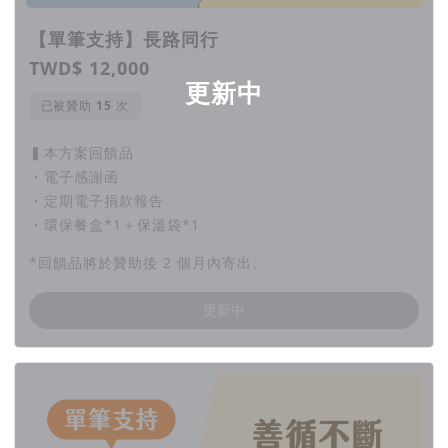
【單筆支持】長路同行
TWD$ 12,000
更新中
已被贊助
次
▍本方案回饋品
・電子感謝函
・定期電子捐款報告
・環保餐盒*1＋保溫袋*1
*回饋品將於贊助後 2 個月內寄出。
更新中