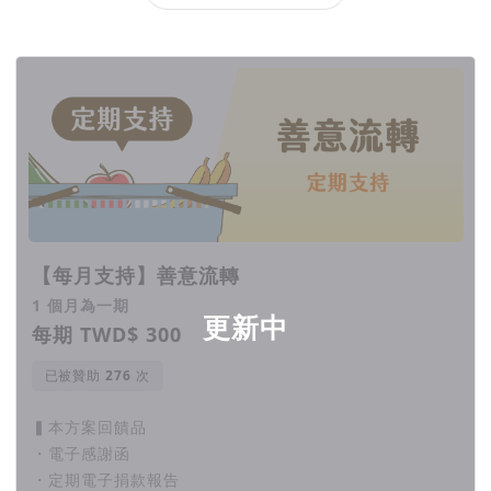
回饋項目
【每月支持】善意流轉
1 個月為一期
更新中
每期 TWD$ 300
已被贊助
次
▍本方案回饋品
・電子感謝函
・定期電子捐款報告