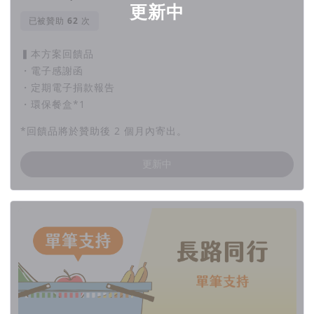
更新中
已被贊助
次
▍本方案回饋品
・電子感謝函
・定期電子捐款報告
・環保餐盒*1
*回饋品將於贊助後 2 個月內寄出。
更新中