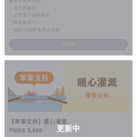
▍本方案回饋品
・電子感謝函
・定期電子捐款報告
・環保餐具*1
・捐款12期即會停止扣款
更新中
【單筆支持】暖心灌溉
更新中
TWD$ 3,600