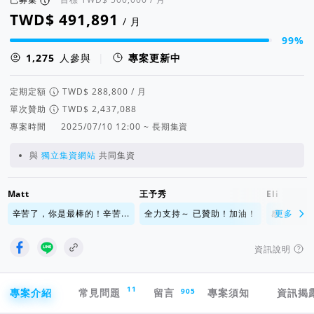
/ 月
99%
集資進度 99%
人參與
|
專案更新中
定期定額
/ 月
單次贊助
專案時間
2025/07/10 12:00 ~ 長期集資
與
獨立集資網站
共同集資
Matt
王予秀
Eli
辛苦了，你是最棒的！辛苦...
全力支持～ 已贊助！加油！
感謝 祝福
更多
資訊說明
專案導航欄
11
905
專案介紹
常見問題
留言
專案須知
資訊揭