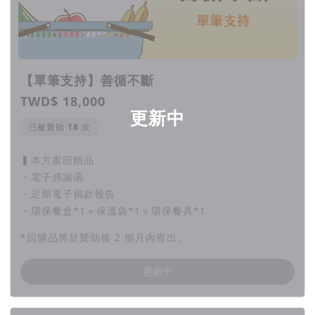
【單筆支持】善循不斷
TWD$ 18,000
更新中
已被贊助
次
▍本方案回饋品
・電子感謝函
・定期電子捐款報告
・環保餐盒*1＋保溫袋*1＋環保餐具*1
*回饋品將於贊助後 2 個月內寄出。
更新中