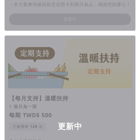
・本方案將持續捐款至信用卡到期日為止，感謝您的愛心！
更新中
【每月支持】溫暖扶持
1 個月為一期
每期 TWD$ 500
更新中
已被贊助
次