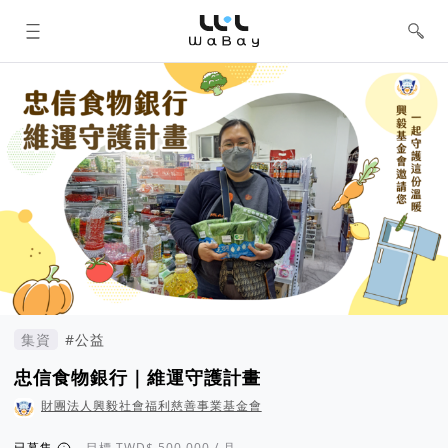
WaBay 挖貝 | 台灣最值得信賴的群眾
集資 / 群眾募資平台
集資
#公益
忠信食物銀行｜維運守護計畫
財團法人興毅社會福利慈善事業基金會
已募集
目標
/ 月