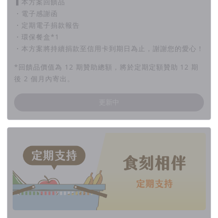
▍本方案回饋品
・電子感謝函
・定期電子捐款報告
・環保餐盒*1
・本方案將持續捐款至信用卡到期日為止，謝謝您的愛心！
*回饋品價值為 12 期贊助總額，將於定期定額贊助 12 期
後 2 個月內寄出。
更新中