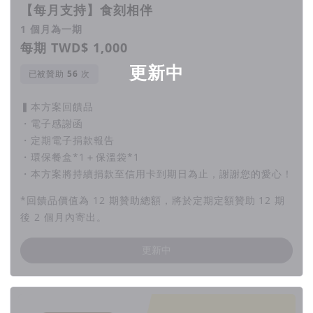
【每月支持】食刻相伴
1 個月為一期
每期 TWD$ 1,000
更新中
已被贊助
次
▍本方案回饋品
・電子感謝函
・定期電子捐款報告
・環保餐盒*1＋保溫袋*1
・本方案將持續捐款至信用卡到期日為止，謝謝您的愛心！
*回饋品價值為 12 期贊助總額，將於定期定額贊助 12 期
後 2 個月內寄出。
更新中