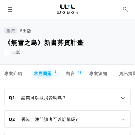
WaBay 挖貝 | 台灣最值得信賴的群眾
集資 / 群眾募資平台
集資
#出版
《無雪之島》新書募資計畫
出版
專案導航欄
2
18
專案介紹
常見問題
留言
專案須知
資訊揭
常見問題
Q1
請問可以取消贊助嗎？
Q2
香港、澳門讀者可以訂購嗎?