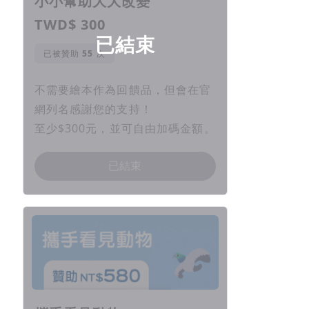
小小幫助大大改變
TWD$ 300
已結束
已被贊助
次
不需要繪本作為回饋品，但會在官
網列名感謝您的支持！
至少$300元，並可自由加碼金額。
已結束