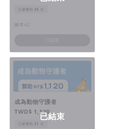
已被贊助
次
繪本x2
已結束
成為動物守護者
TWD$ 1,120
已結束
已被贊助
次