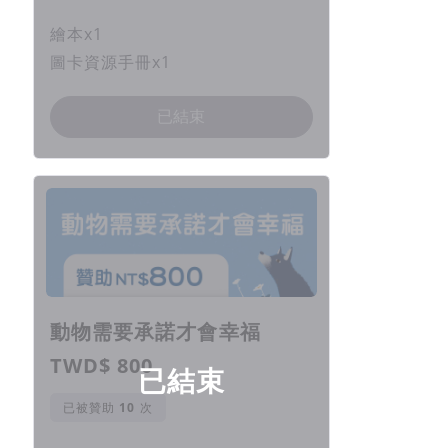
繪本x1
圖卡資源手冊x1
已結束
動物需要承諾才會幸福
TWD$ 800
已結束
已被贊助
次