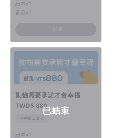
繪本x1
書籤x1
已結束
動物需要承諾才會幸福
TWD$ 880
已結束
已被贊助
次
繪本x1