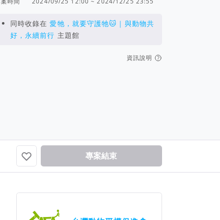
專案時間
2024/09/25 12:00 ~ 2024/12/25 23:55
同時收錄在
愛牠，就要守護牠🐱｜與動物共
好，永續前行
主題館
資訊說明
瑪西
更多動物...
已贊助！加油！支持美好的...
專案結束
團隊資訊