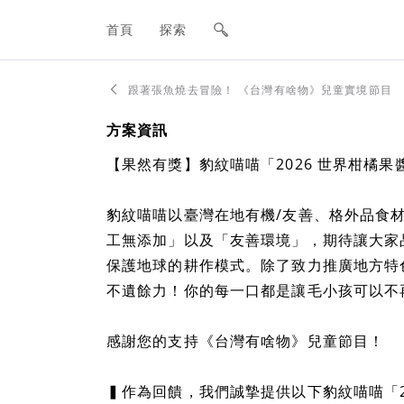
網站主要導航欄
首頁
探索
跟著張魚燒去冒險！ 《台灣有啥物》兒童實境節目
方案資訊
【果然有獎】豹紋喵喵「2026 世界柑橘
豹紋喵喵以臺灣在地有機/友善、格外品食
工無添加」以及「友善環境」，期待讓大家
保護地球的耕作模式。除了致力推廣地方特
不遺餘力！你的每一口都是讓毛小孩可以不
感謝您的支持《台灣有啥物》兒童節目！
▍作為回饋，我們誠摯提供以下豹紋喵喵「2