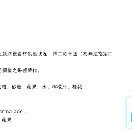
上三款將視食材供應狀況，擇二款寄送（恕無法指定口
同價值之果醬替代。
蒙柑、砂糖、蘋果、水、檸檬汁、桂花
rmalade：
、蘋果