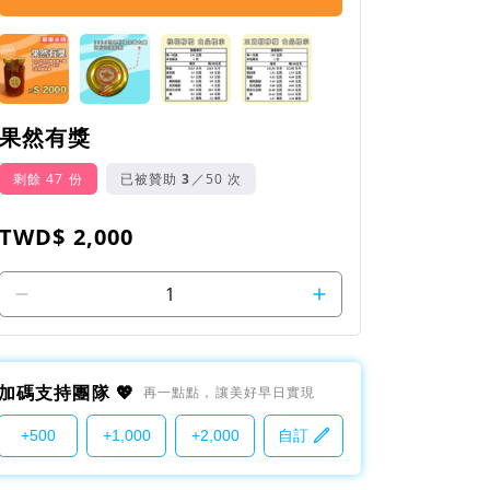
果然有獎
剩餘 47 份
已被贊助
3
／50 次
TWD$ 2,000
1
加碼支持團隊 💖
再一點點，讓美好早日實現
+500
+1,000
+2,000
自訂