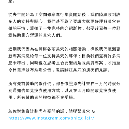
息。
從去年開始為了空間修繕進行集資開始後，我們陸續收到許
多人的支持與關心，我們甚至為了要讓大家更好理解巢穴在
做的事情，籌拍了一隻完整的介紹影片，都要趕寫每一位願
意協助巢穴營運的巢穴人們。
近期我們因為在籌辦各項巢穴的相關活動，導致我們疏漏更
新專案消息給每一位支持巢穴的夥伴；目前我們還有許多消
息未釋出，同時也在思考是否要繼續延長集資專案，才拖至
今日選擇發布延期公告，還請關注巢穴的朋友們見諒。
所有先前贊助的夥伴們，都會依照原先計畫在三月的時候分
別通知告知兌換券使用方式，以及在四月時開放兌換券使
用，所有贊助者的權益都不會受損。
若你對集資計劃尚有疑問的話，請聯繫巢穴IG
https://www.instagram.com/bhleg_lair/