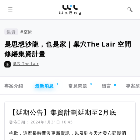
WaBay 挖貝 | 台灣最值得信賴的群眾
集資 / 群眾募資平台
集資
#空間
是思想沙龍，也是家｜巢穴The Lair 空間
修繕集資計畫
巢穴 The Lair
專案導航欄
1
4
0
專案介紹
最新消息
常見問題
留言
專案
【延期公告】集資計劃延期至2月底
發佈日期：
2024年1月31日 10:45
抱歉，這麼長時間沒更新資訊，以及到今天才發布延期消