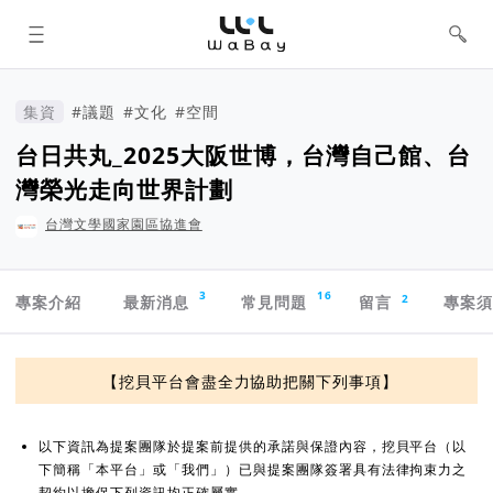
WaBay 挖貝 | 台灣最值得信賴的群眾
集資 / 群眾募資平台
集資
#議題
#文化
#空間
台日共丸_2025大阪世博，台灣自己館、台
灣榮光走向世界計劃
台灣文學國家園區協進會
專案導航欄
3
16
2
專案介紹
最新消息
常見問題
留言
專案
資訊揭露與承諾
【挖貝平台會盡全力協助把關下列事項】
以下資訊為提案團隊於提案前提供的承諾與保證內容，挖貝平台（以
下簡稱「本平台」或「我們」）已與提案團隊簽署具有法律拘束力之
契約以擔保下列資訊均正確屬實。