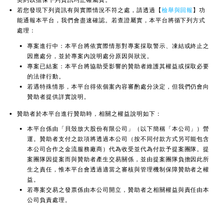
若您發現下列資訊有與實際情況不符之處，請透過【
檢舉與回報
】功
能通報本平台，我們會盡速確認。若查證屬實，本平台將循下列方式
處理：
專案進行中：本平台將依實際情形對專案採取警示、凍結或終止之
因應處分，並於專案內說明處分原因與狀況。
專案已結案：本平台將協助受影響的贊助者維護其權益或採取必要
的法律行動。
若遇特殊情形，本平台得依個案內容審酌處分決定，但我們仍會向
贊助者提供詳實說明。
贊助者於本平台進行贊助時，相關之權益說明如下：
本平台係由「貝殼放大股份有限公司」（以下簡稱「本公司」）營
運。贊助者支付之款項將透過本公司（按不同付款方式另可能包含
本公司合作之金流服務廠商）代為收受並代為付款予提案團隊。提
案團隊因提案而與贊助者產生交易關係，並由提案團隊負擔因此所
生之責任，惟本平台會透過適當之審核與管理機制保障贊助者之權
益。
若專案交易之發票係由本公司開立，贊助者之相關權益與責任由本
公司負責處理。