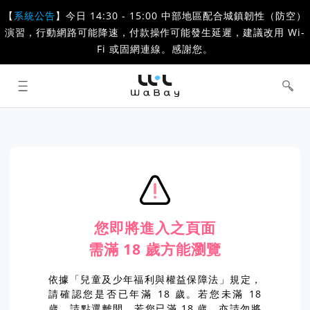
【
系統公告
】今日 14:30 - 15:00 中部地區配合城鎮韌性（防空）
演習，行動網路可能降速，付款操作可能發生延遲，建議改用 Wi-
Fi 或固網連線。感謝您。
WaBay 挖貝 | 台灣最值得信賴的群眾
集資 / 群眾募資平台
您即將進入之頁面
需滿 18 歲方能瀏覽
依據「兒童及少年福利與權益保障法」規定，
請確認您是否已年滿 18 歲。若您未滿 18
歲，請點選離開。若您已滿 18 歲，亦請勿將