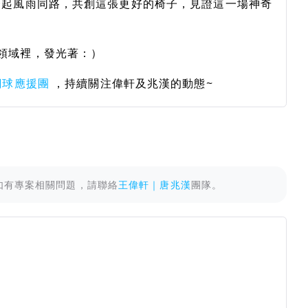
一起風雨同路，共創這張更好的椅子，見證這一場神奇
領域裡，發光著：）
網球應援團
，持續關注偉軒及兆漢的動態~
如有專案相關問題，請聯絡
王偉軒｜唐兆漢
團隊。