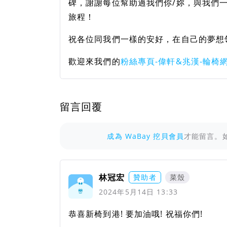
碑，謝謝每位幫助過我們你/妳，與我們
旅程！
祝各位同我們一樣的安好，在自己的夢想
歡迎來我們的
粉絲專頁-偉軒&兆漢-輪椅
留言回覆
成為 WaBay 挖貝會員
才能留言。
林冠宏
贊助者
菜殼
2024年5月14日 13:33
恭喜新椅到港! 要加油哦! 祝福你們!