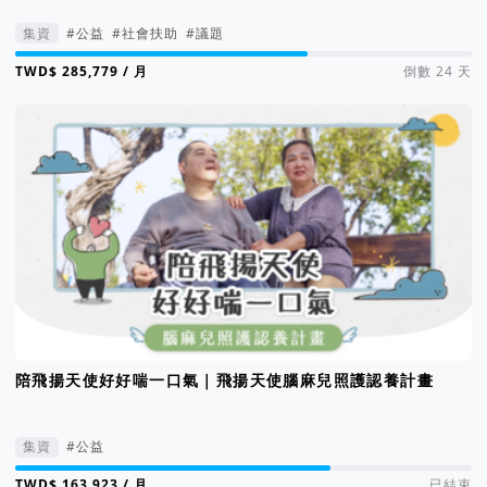
集資
#公益
#社會扶助
#議題
集資進度 64%
/ 月
倒數 24 天
陪飛揚天使好好喘一口氣｜飛揚天使腦麻兒照護認養計畫
集資
#公益
集資進度 69%
/ 月
已結束