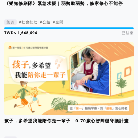
《樂知修繕隊》緊急求援｜弱勢助弱勢，修家修心不能停
集資
#社會扶助
#公益
#空間
集資進度 187%
已結束
孩子，多希望我能陪你走一輩子｜0-70歲心智障礙守護計畫