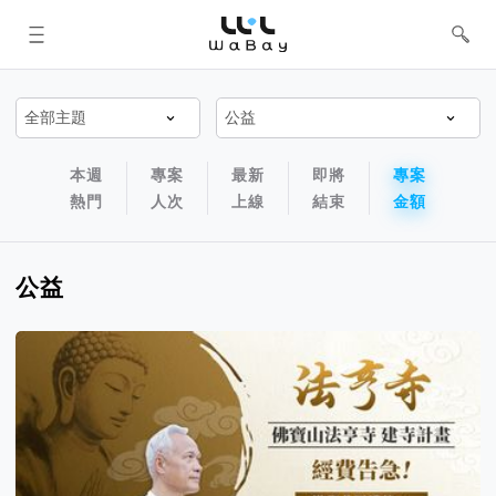
WaBay 挖貝 | 台灣最值得信賴的群眾
集資 / 群眾募資平台
專案排序以及過濾篩選器
專案排序導航欄
本週
專案
最新
即將
專案
熱門
人次
上線
結束
金額
公益