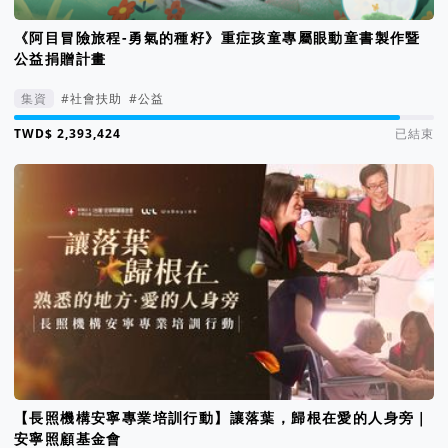
《阿目冒險旅程-勇氣的種籽》重症孩童專屬眼動童書製作暨
公益捐贈計畫
集資
#社會扶助
#公益
集資進度 92%
已結束
【長照機構安寧專業培訓行動】讓落葉，歸根在愛的人身旁｜
安寧照顧基金會