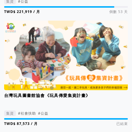
集資
#公益
集資進度 89%
/ 月
倒數 53 天
台灣玩具圖書館協會《玩具傳愛集資計畫》
集資
#社會扶助
#公益
集資進度 110%
/ 月
已結束