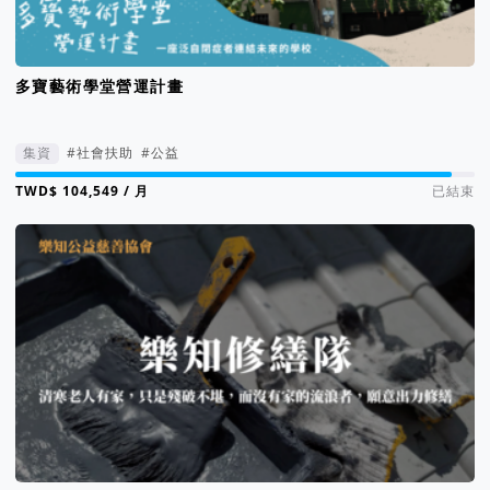
多寶藝術學堂營運計畫
集資
#社會扶助
#公益
集資進度 95%
/ 月
已結束