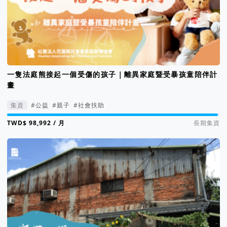
一隻法庭熊接起一個受傷的孩子｜離異家庭暨受暴孩童陪伴計
畫
集資
#公益
#親子
#社會扶助
集資進度 99%
/ 月
長期集資