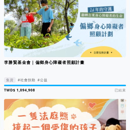
李勝賢基金會｜偏鄉身心障礙者照顧計畫
集資
#社會扶助
#公益
集資進度 205%
已結束