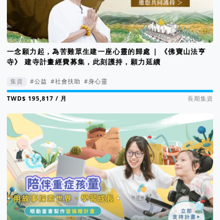
一念願力起，為苦難眾生建一座心靈的歸處 | 《佛寶山法亨
寺》 建寺計畫經費募集，此刻護持，願力延續
集資
#公益
#社會扶助
#身心靈
集資進度 107%
/ 月
長期集資