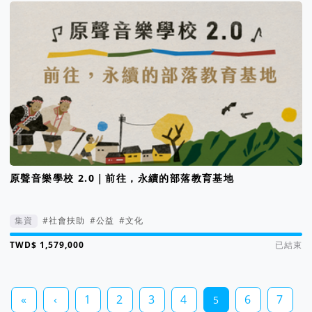
原聲音樂學校 2.0｜前往，永續的部落教育基地
集資
#社會扶助
#公益
#文化
集資進度 198%
已結束
«
‹
1
2
3
4
6
7
5