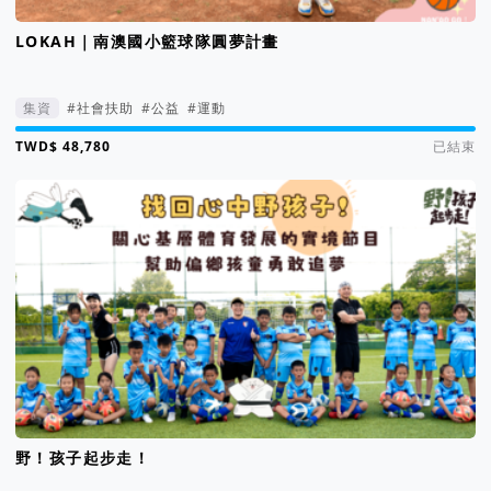
LOKAH｜南澳國小籃球隊圓夢計畫
集資
#社會扶助
#公益
#運動
集資進度 102%
已結束
野！孩子起步走！