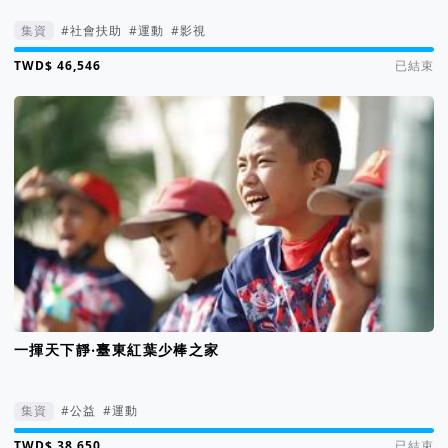
集資
#社會扶助
#運動
#影視
集資進度 117%
已結束
一揮天下靜‧臺東紅葉少棒之家
集資
#公益
#運動
集資進度 164%
已結束