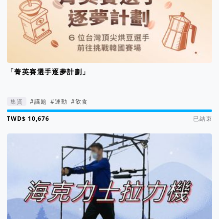
「菁英賽選手逐夢計劃」
集資
#議題
#運動
#飲食
集資進度 107%
已結束