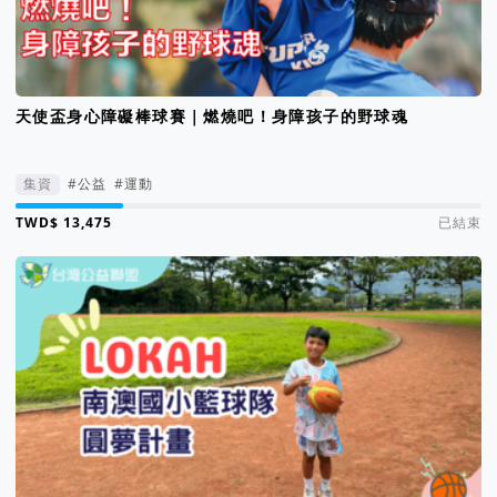
天使盃身心障礙棒球賽｜燃燒吧！身障孩子的野球魂
集資
#公益
#運動
集資進度 23%
已結束