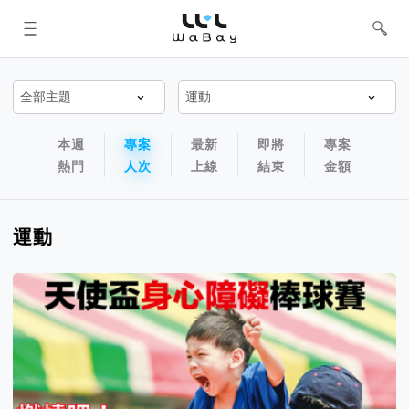
WaBay 挖貝 | 台灣最值得信賴的群眾
集資 / 群眾募資平台
專案排序以及過濾篩選器
專案排序導航欄
本週
專案
最新
即將
專案
熱門
人次
上線
結束
金額
運動