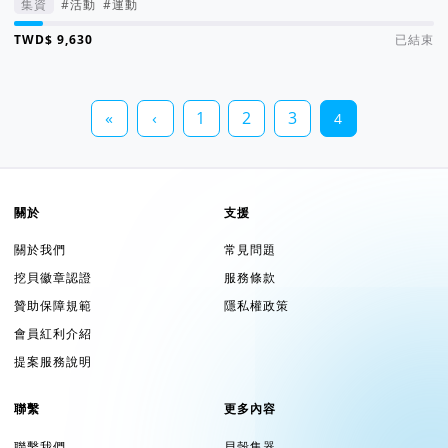
集資
#活動
#運動
集資進度 7%
已結束
«
‹
1
2
3
4
關於
支援
關於我們
常見問題
挖貝徽章認證
服務條款
贊助保障規範
隱私權政策
會員紅利介紹
提案服務說明
聯繫
更多內容
聯繫我們
貝殼集器