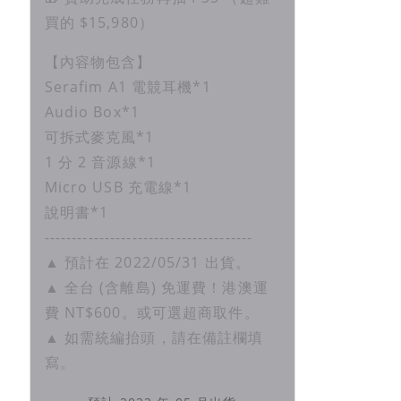
買的 $15,980）
【內容物包含】
Serafim A1 電競耳機*1
Audio Box*1
可拆式麥克風*1
1 分 2 音源線*1
Micro USB 充電線*1
說明書*1
--------------------------------------
▲ 預計在 2022/05/31 出貨。
▲ 全台 (含離島) 免運費！港澳運
費 NT$600。或可選超商取件。
▲ 如需統編抬頭，請在備註欄填
寫。