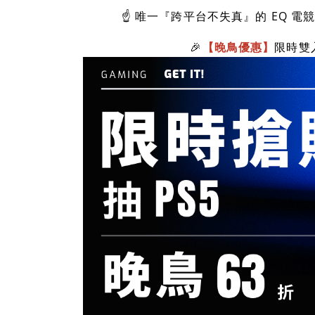
☝️ 唯一『跨平台不失真』的 EQ 
🎉
【晚鳥優惠】
限時雙