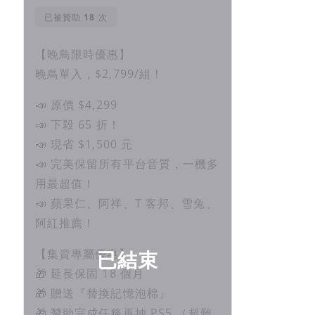
已被贊助
次
【晚鳥限時優惠】
晚鳥單入，$2,799/組！
📣 原價 $4,299
📣 下殺 65 折！
📣 現省 $1,500 元
📣 完美保留所有平台音質，一機多
用最超值！
📣 蘋果仁、阿祥、T 客邦、雪兔、
阿紅推薦！
已結束
【集資專屬優惠】
🎁 延長保固 18 個月
🎁 贈送『替換記憶泡棉』
🎁 贊助完成任務再抽 PS5 （超難