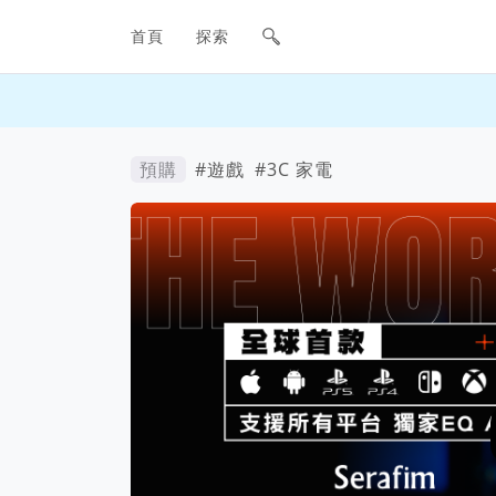
網站主要導航欄
首頁
探索
預購
#遊戲
#3C 家電