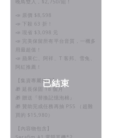
晚鳥雙入，$2,750/組！
📣 原價 $8,598
📣 下殺 63 折！
📣 現省 $3,098 元
📣 完美保留所有平台音質，一機多
用最超值！
📣 蘋果仁、阿祥、T 客邦、雪兔、
阿紅推薦！
已結束
【集資專屬優惠】
🎁 延長保固 18 個月
🎁 贈送『替換記憶泡棉』
🎁 贊助完成任務再抽 PS5 （超難
買的 $15,980）
【內容物包含】
Serafim A1 電競耳機*2