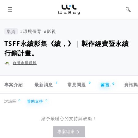
WaBay 挖貝 | 台灣最值得信賴的群眾
集資 / 群眾募資平台
集資
#環境保育
#影視
TSFF永續影集《續，》｜製作經費暨永續
行銷計畫。
台灣永續影展
專案導航欄
1
9
0
專案介紹
最新消息
常見問題
留言
資訊
贊助支持
0
0
討論區
贊助支持
給予最暖心的支持與鼓勵！
專案結束