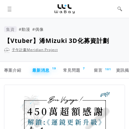
WaBay 挖貝 | 台灣最值得信賴的群眾
集資 / 群眾募資平台
集資
#動漫
#偶像
【Vtuber】浠Mizuki 3D化募資計劃
子午計畫Meridian Project
專案導航欄
19
7
101
專案介紹
最新消息
常見問題
留言
資訊