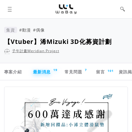
WaBay 挖貝 | 台灣最值得信賴的群眾
集資 / 群眾募資平台
集資
#動漫
#偶像
【Vtuber】浠Mizuki 3D化募資計劃
子午計畫Meridian Project
專案導航欄
19
7
101
專案介紹
最新消息
常見問題
留言
資訊