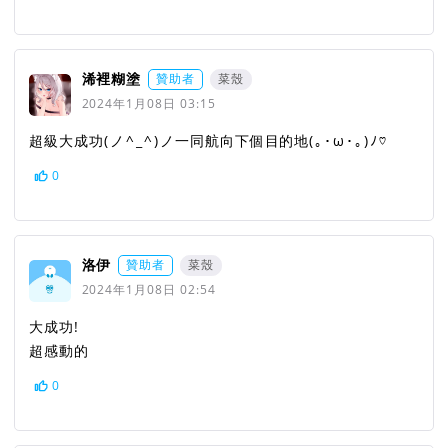
浠裡糊塗
贊助者
菜殼
2024年1月08日 03:15
超級大成功(⁠ノ⁠^⁠_⁠^⁠)⁠ノ一同航向下個目的地(⁠｡⁠･⁠ω⁠･⁠｡⁠)⁠ﾉ⁠♡
0
洛伊
贊助者
菜殼
2024年1月08日 02:54
大成功!
超感動的
0