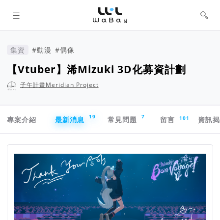
WaBay 挖貝 | 台灣最值得信賴的群眾
集資 / 群眾募資平台
集資
#動漫
#偶像
【Vtuber】浠Mizuki 3D化募資計劃
子午計畫Meridian Project
專案導航欄
19
7
101
專案介紹
最新消息
常見問題
留言
資訊