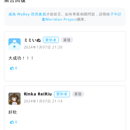
成為 WaBay 挖貝會員
才能留言。如有專案相關問題，請聯絡
子午計
畫Meridian Project
團隊。
ミミいぬ
贊助者
菜殼
2024年1月07日 21:20
大成功！！！
0
Rinka ReiRiu
贊助者
菜殼
2024年1月07日 21:14
好欸
0