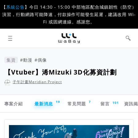
【
系統公告
】今日 14:30 - 15:00 中部地區配合城鎮韌性（防空）
演習，行動網路可能降速，付款操作可能發生延遲，建議改用 Wi-
Fi 或固網連線。感謝您。
WaBay 挖貝 | 台灣最值得信賴的群眾
集資 / 群眾募資平台
集資
#動漫
#偶像
【Vtuber】浠Mizuki 3D化募資計劃
子午計畫Meridian Project
專案導航欄
19
7
101
專案介紹
最新消息
常見問題
留言
資訊