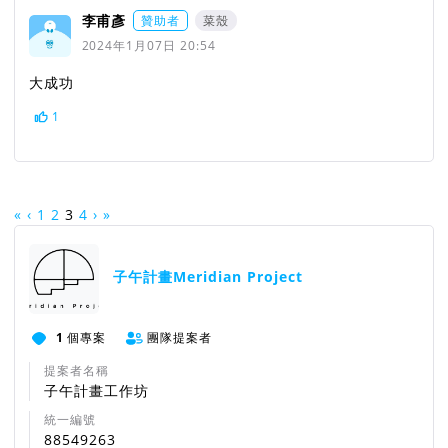
李甫彥
贊助者
菜殼
2024年1月07日 20:54
大成功
1
«
‹
1
2
3
4
›
»
子午計畫Meridian Project
1
個專案
團隊提案者
提案者名稱
子午計畫工作坊
統一編號
88549263