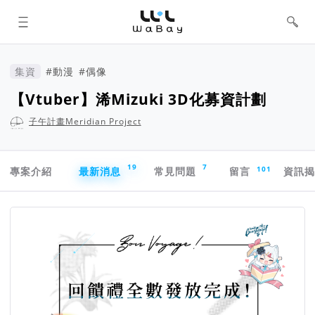
WaBay 挖貝 | 台灣最值得信賴的群眾
集資 / 群眾募資平台
集資
#動漫
#偶像
【Vtuber】浠Mizuki 3D化募資計劃
子午計畫Meridian Project
專案導航欄
19
7
101
專案介紹
最新消息
常見問題
留言
資訊