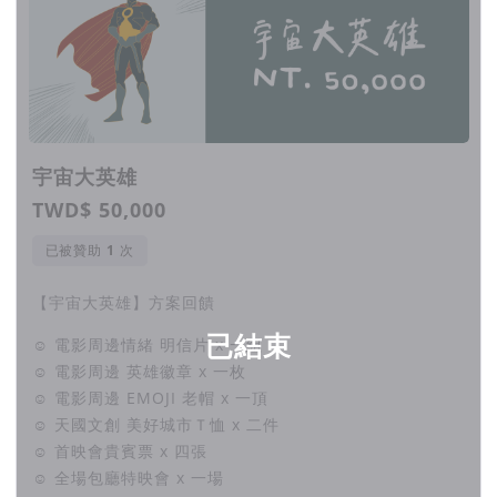
宇宙大英雄
TWD$ 50,000
已被贊助
次
【宇宙大英雄】方案回饋
已結束
☺ 電影周邊情緒 明信片 x 一組
☺ 電影周邊 英雄徽章 x 一枚
☺ 電影周邊 EMOJI 老帽 x 一頂
☺ 天國文創 美好城市Ｔ恤 x 二件
☺ 首映會貴賓票 x 四張
☺ 全場包廳特映會 x 一場