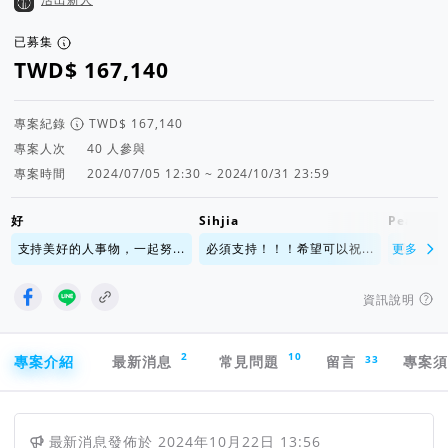
已募集
專案紀錄
專案人次
人參與
專案時間
2024/07/05 12:30 ~ 2024/10/31 23:59
好
Sihjia
Peace
支持美好的人事物，一起努...
必須支持！！！希望可以祝...
更多
感謝主
資訊說明
專案導航欄
2
10
33
專案介紹
最新消息
常見問題
留言
專案
最新消息
發佈於
2024年10月22日 13:56