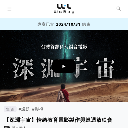
WaBay 挖貝 | 台灣最值得信賴的群眾
集資 / 群眾募資平台
專案已於
2024/10/31
結束
►
集資
#議題
#影視
【深淵宇宙】情緒教育電影製作與巡迴放映會
活出新人