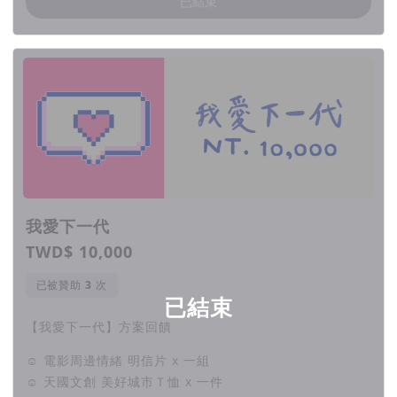
已結束
我愛下一代
TWD$ 10,000
已被贊助
次
已結束
【我愛下一代】方案回饋
☺ 電影周邊情緒 明信片 x 一組
☺ 天國文創 美好城市Ｔ恤 x 一件