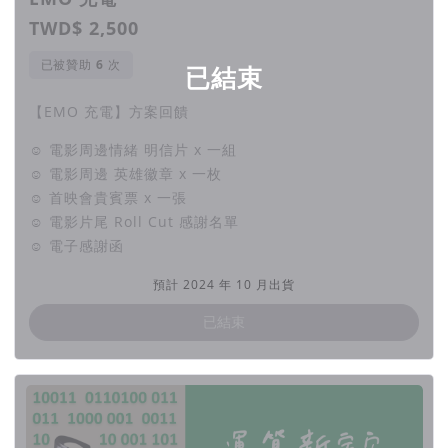
TWD$ 2,500
幫助萬名學生認識情緒、學習陪伴，彼此同理。
已被贊助
次
已結束
【EMO 充電】方案回饋
☺ 電影周邊情緒 明信片 x 一組
☺ 電影周邊 英雄徽章 x 一枚
☺ 首映會貴賓票 x 一張
☺ 電影片尾 Roll Cut 感謝名單
☺ 電子感謝函
預計 2024 年 10 月出貨
已結束