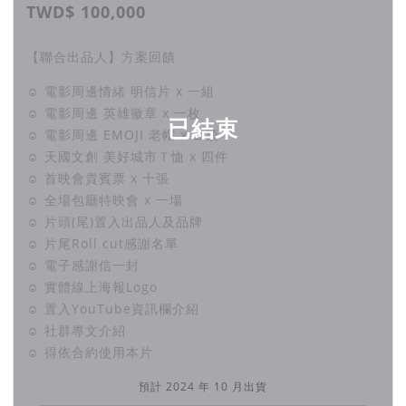
TWD$ 100,000
【聯合出品人】方案回饋
☺ 電影周邊情緒 明信片 x 一組
☺ 電影周邊 英雄徽章 x 一枚
已結束
☺ 電影周邊 EMOJI 老帽 x 二頂
☺ 天國文創 美好城市Ｔ恤 x 四件
☺ 首映會貴賓票 x 十張
☺ 全場包廳特映會 x 一場
☺ 片頭(尾)置入出品人及品牌
☺ 片尾Roll cut感謝名單
☺ 電子感謝信一封
☺ 實體線上海報Logo
☺ 置入YouTube資訊欄介紹
☺ 社群專文介紹
☺ 得依合約使用本片
預計 2024 年 10 月出貨