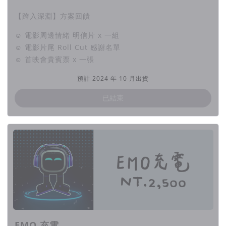
會是一個更絕望的深淵？或是另一種救贖？
【跨入深淵】方案回饋
同步製作五首原創歌曲，
☺ 電影周邊情緒 明信片 x 一組
☺ 電影片尾 Roll Cut 感謝名單
貫穿全劇，集結搖滾、饒舌、文青民謠等膾炙人口
☺ 首映會貴賓票 x 一張
的流行音樂風格，
預計 2024 年 10 月出貨
用朗朗上口的旋律，安撫每個心靈！
已結束
【 關於活出新人協會 】
【 巡迴計畫 】
103 學年度計劃以偏鄉學校優先前往各級學校，舉
辦放映會及情緒教育講座，
透過電影、映後體驗活動、故事分享、激勵演講等
環節延伸議題，
EMO 充電