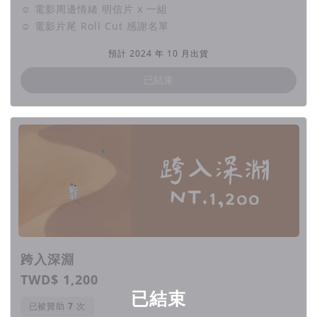
☺ 電影周邊情緒 明信片 x 一組
空虛。
☺ 電影片尾 Roll Cut 感謝名單
【 故事大要 】
預計 2024 年 10 月出貨
未來陷入抑鬱的人類，罹患了新的心理疾病
已結束
「NFDD」而陷入昏迷，
失去與外界聯繫的能力。
諮商師林心妍和腦科學工程研究員吳天睿，為此集
結，
想用元宇宙拼湊出患者意識中的深淵，幫助他們逃
脫。
過程中兩人越接近彼此也越接近發病真相！
跨入深淵
每個人，都活在封閉的宇宙中。
TWD$ 1,200
已結束
那道天崩地裂的裂縫背後，
已被贊助
次