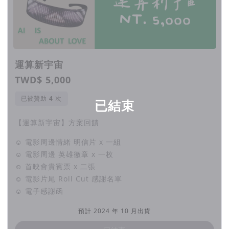
運算新宇宙
TWD$ 5,000
已被贊助
次
已結束
【運算新宇宙】方案回饋
☺ 電影周邊情緒 明信片 x 一組
☺ 電影周邊 英雄徽章 x 一枚
☺ 首映會貴賓票 x 二張
☺ 電影片尾 Roll Cut 感謝名單
☺ 電子感謝函
預計 2024 年 10 月出貨