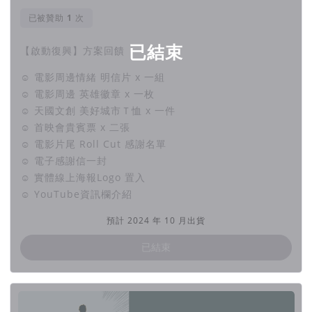
已被贊助
次
已結束
【啟動復興】方案回饋
☺ 電影周邊情緒 明信片 x 一組
☺ 電影周邊 英雄徽章 x 一枚
☺ 天國文創 美好城市Ｔ恤 x 一件
☺ 首映會貴賓票 x 二張
☺ 電影片尾 Roll Cut 感謝名單
☺ 電子感謝信一封
☺ 實體線上海報Logo 置入
☺ YouTube資訊欄介紹
預計 2024 年 10 月出貨
已結束