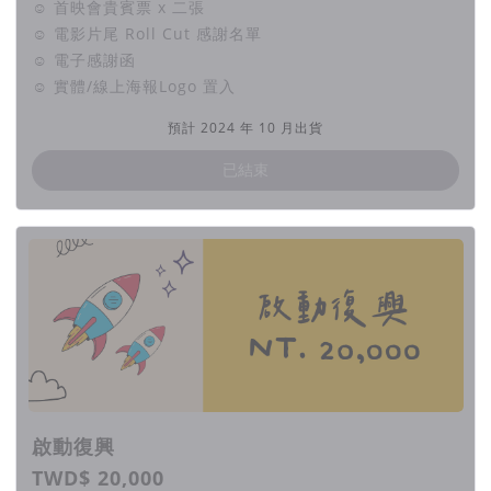
☺ 首映會貴賓票 x 二張
☺ 電影片尾 Roll Cut 感謝名單
☺ 電子感謝函
☺ 實體/線上海報Logo 置入
預計 2024 年 10 月出貨
已結束
啟動復興
TWD$ 20,000