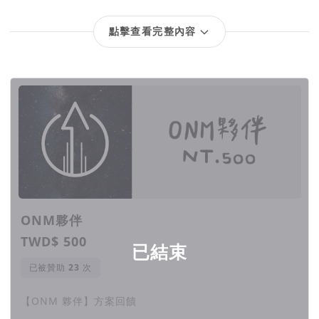
每放映一次，就將有數以百計的墜落靈魂，經歷拯
點擊查看完整內容
救！
回饋項目
「 單純的下一代享受科技的便捷與智慧，卻更感
到隔絕與孤獨 。
就像被關進封閉的宇宙，只能獨自面對低落感受和
情緒議題。
關閉了對話與連結，讓大人束手無策。 」
ONM夥伴
TWD$ 500
已結束
因此我們帶領著一群由國高中大學生，以商業片等
已被贊助
次
級的技術指導和創作量能，
【ONM 夥伴】方案回饋
打造這部作品，來回應世代最深沉的呼救和墜落的