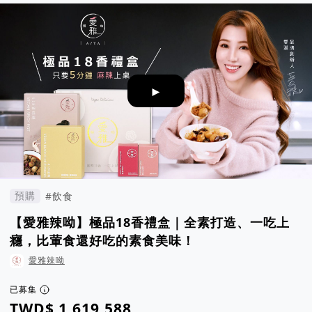
►
預購
#飲食
【愛雅辣呦】極品18香禮盒｜全素打造、一吃上
癮，比葷食還好吃的素食美味！
愛雅辣呦
已募集