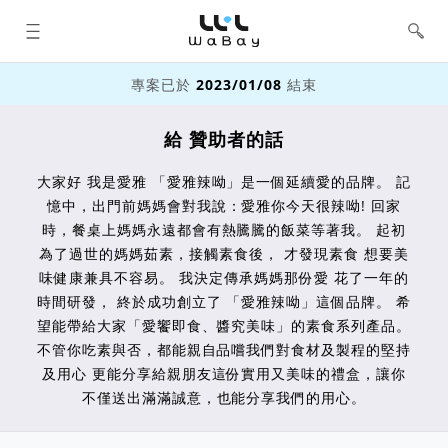
WaBay 挖貝 | 台灣最值得信賴的群眾
集資 / 群眾募資平台
專案已於
2023/01/08
結束
給 贊助者的話
大家好 我是愛雅 「愛雅辣呦」是一個延續愛的品牌。 記
憶中，出門前媽媽會對我說：愛雅你今天很辣呦! 回家
時，餐桌上媽媽永遠都會有熱騰騰的飯菜等著我。 起初
為了過世的媽媽茹素，接觸素食後， 才發現素食 想要美
味健康兼具不容易。 我決定傳承媽媽那份愛 花了一年的
時間研發， 終於成功創立了 「愛雅辣呦」這個品牌。 希
望能帶給大家「愛饗即食、醬究美味」的素食系列產品。
不管你吃素與否，都能親自品嚐我們對食材及製程的堅持
及用心 更能分享給親朋友這份實用又美味的禮盒，讓你
不僅送出滿滿誠意，也能分享我們的用心。