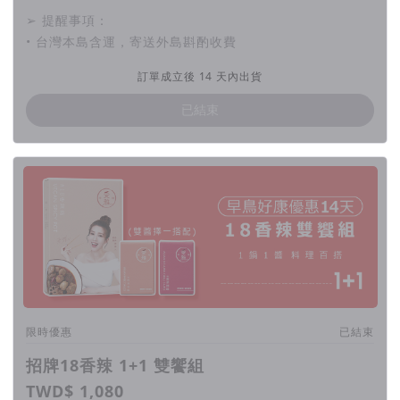
➢ 提醒事項：
• 台灣本島含運，寄送外島斟酌收費
訂單成立後 14 天內出貨
已結束
限時優惠
已結束
招牌18香辣 1+1 雙饗組
TWD$ 1,080