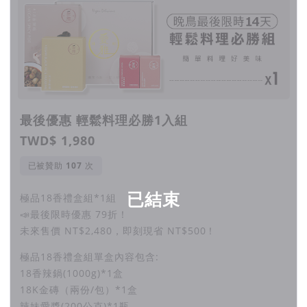
最後優惠 輕鬆料理必勝1入組
TWD$ 1,980
已被贊助
次
已結束
極品18香禮盒組*1組
📣最後限時優惠 79折！
未來售價 NT$2,480，即刻現省 NT$500！
極品18香禮盒組單盒內容包含:
18香辣鍋(1000g)*1盒
18K金磚（兩份/包）*1盒
辣妹愛醬(200公克)*1瓶