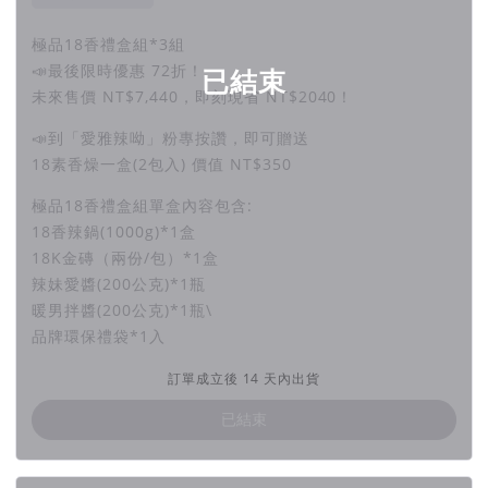
極品18香禮盒組*3組
就算簡單白吐司，輕輕抹上暖男拌醬，搭配蔬菜、荷包
📣最後限時優惠 72折！
已結束
蛋，都能吃出與眾不同的美味，保證滿足大人小孩的味
未來售價 NT$7,440，即刻現省 NT$2040！
蕾。
📣到「愛雅辣呦」粉專按讚，即可贈送
18素香燥一盒(2包入) 價值 NT$350
極品18香禮盒組單盒內容包含:
以媽媽為靈感，傳承逼近完美的好味道
18香辣鍋(1000g)*1盒
「愛雅辣呦」是一個延續愛的品牌。 記憶中，出門前媽
18K金磚（兩份/包）*1盒
媽會對我說：愛雅你今天很辣呦! 回家時，餐桌上媽媽永
辣妹愛醬(200公克)*1瓶
遠都會有熱騰騰的飯菜等著我。我決定傳承媽媽那份
暖男拌醬(200公克)*1瓶\
愛，花了一年的時間研發成功，希望能帶給大家「愛饗
品牌環保禮袋*1入
即食、醬究美味」的素食系列產品。
訂單成立後 14 天內出貨
已結束