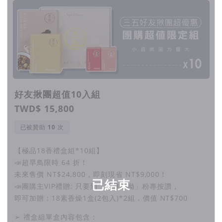
好友揪團超值10入組
TWD$ 15,800
已被贊助
次
【極品18香禮盒組*10組】
📣超早鳥限時 64 折！
未來售價 NT$24,800，即刻現省 NT$9,000！
已結束
📣團購主VIP禮贈: 只要到「愛雅辣呦」粉專按讚，
即可加贈：18素香燥1盒(2包入)*2組，價值 NT$700
➢ 禮盒組單盒內容包含：