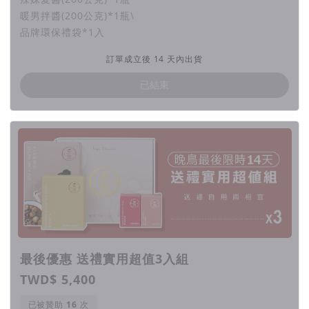
暖男拌醬(200公克)*1瓶\
品牌環保禮袋*1入
不惜成本重金研發，從食材著手
訂單成立後 14 天內出貨
經過無數的琢磨，
精選四川漢源花椒、金陽青花椒、越
已結束
南油桂青麻椒、
大紅袍、肉桂、八角、茴香等黃金調理
配方，
並
特別添加蓽撥、木香、陳皮等溫補食材，讓腸
胃不適的人也都能安心享用，
重口味也能健康又美味!
素食米血糕甚至比葷食還好吃！
以秘製18香麻辣香為基底，選用特等壽司米、
陳年糯
米、高纖蒟蒻等調配的獨特口感。
依照黃金比例混合製
成，不含防腐劑、常溫保存，
只要電鍋蒸，微波或乾煎
最後優惠 送禮實用超值3入組
5-8分鐘，
宵夜點心，隨時有！
TWD$ 5,400
已被贊助
次