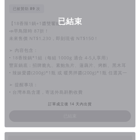
已被贊助
次
已結束
【18香辣1鍋+1醬雙饗組】
📣早鳥限時 87折！
未來售價 NT$1,230，即刻現省 NT$150！
➢ 內容包含：
• 18香辣鍋*1組（每組 1000g 適合 4-5人享用）
豐富鍋底：招牌脆丸、素鮑魚片、蓮藕片、烤麩、黑木耳
• 辣妹愛醬(200g)*1瓶 或 暖男拌醬(200g)*1瓶 任選其一
➢ 提醒事項：
• 台灣本島含運，寄送外島斟酌收費
訂單成立後 14 天內出貨
已結束