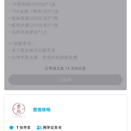
• 18香辣鍋(1000g)*1盒
• 18K金磚（兩份/包)*1盒
• 辣妹愛醬(200公克)*1瓶
• 暖男拌醬(200公克)*1瓶
• 品牌環保禮袋*1入
➢ 提醒事項：
• 本方案恕無法分開寄送
• 台灣本島含運，寄送外島斟酌收費
訂單成立後 14 天內出貨
已結束
團隊資訊
愛雅辣呦
1
個專案
團隊提案者