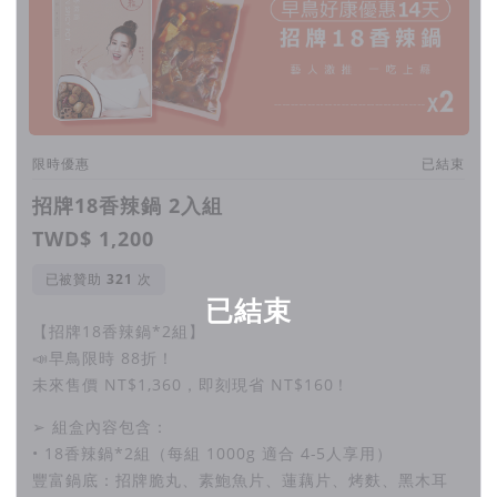
吃素與否，真心希望您都能親自品嚐我對食材及製程的
堅持跟用心。
限時優惠
已結束
招牌18香辣鍋 2入組
TWD$ 1,200
已被贊助
次
已結束
【招牌18香辣鍋*2組】
📣早鳥限時 88折！
未來售價 NT$1,360，即刻現省 NT$160！
➢ 組盒內容包含：
• 18香辣鍋*2組（每組 1000g 適合 4-5人享用）
豐富鍋底：招牌脆丸、素鮑魚片、蓮藕片、烤麩、黑木耳