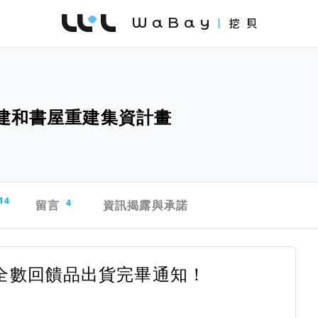
WaBay 挖貝 | 台灣最值得信賴的群眾集資 / 
｜建和書屋重建集資計畫
14
留言
4
資訊揭露與承諾
全數回饋品出貨完畢通知！