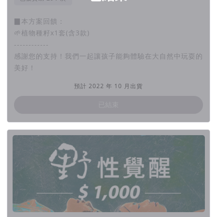
▌對一個沒有赤腳踏過泥土的孩子來說，土地對他
▉本方案回饋：
會有什麼意義？
🌱植物種籽x1套(含3款)
兒童時期是培養孩子對事物產生喜愛的最佳時期，臺灣
------------
孩子卻長時間待在屋裡。不僅對這塊土地感到疏遠，更
感謝您的支持！我們一起讓孩子能夠體驗在大自然中玩耍的
從小接觸大量外來文化，要從哪裡找到自己的認同？
美好！
預計 2022 年 10 月出貨
已結束
▌從節目出發，推動臺灣野孩子復育