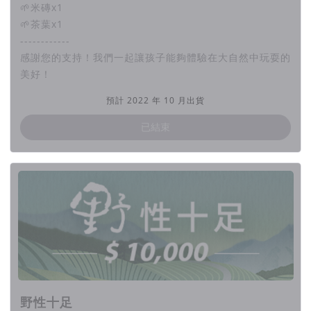
🌱米磚x1
若您有任何寶貴意見或合作想法，都歡迎透過Email與我們
🌱茶葉x1
聯繫
callmewildchild.official@gmail.com
------------
感謝您的支持！我們一起讓孩子能夠體驗在大自然中玩耍的
【風險與變數】
美好！
本次群眾集資計劃由「大逆光影音製作有限公司」發起，並協助
預計 2022 年 10 月出貨
商品出貨、售後服務。（專案客服信箱：
callmewildchild.official@gmail.com
）
已結束
集資若未達標將會全額退款，而集資結束後，我們將會依承諾時
間給付所有贊助者回饋品，也會使命必達完成集資目標，若回饋
品給付及集資目標執行過程中有任何變因或時程調整，都將主動
以粉專貼文及 email 電子郵件通知報告所有支持此專案的贊助
者，期間有任何問題也都可以寄信至客服信箱與我們聯繫，再次
感謝大家的支持。
野性十足