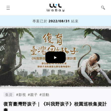
WaBay 挖貝 | 台灣最值得信賴的群眾
集資 / 群眾募資平台
專案已於
2022/08/31
結束
►
集資
#影視
#親子
#活動
復育臺灣野孩子｜《叫我野孩子》校園巡映集資計
畫