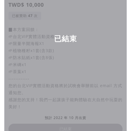
TWD$ 10,000
已被贊助
次
▉本方案回饋：
🌱台北VIP實體活動資格x1
已結束
🌱限量半開海報X1
🌱植物種籽x1套(含3款)
🌱防水貼紙x1套(含8張)
🌱米磚x1
🌱茶葉x1
------------
您的台北VIP實體活動資格將於試映會舉辦前以 email 方式
通知您。
感謝您的支持！我們一起讓孩子能夠體驗在大自然中玩耍的
美好！
預計 2022 年 10 月出貨
已結束