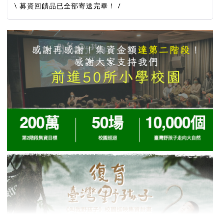
\ 募資回饋品已全部寄送完畢！ /