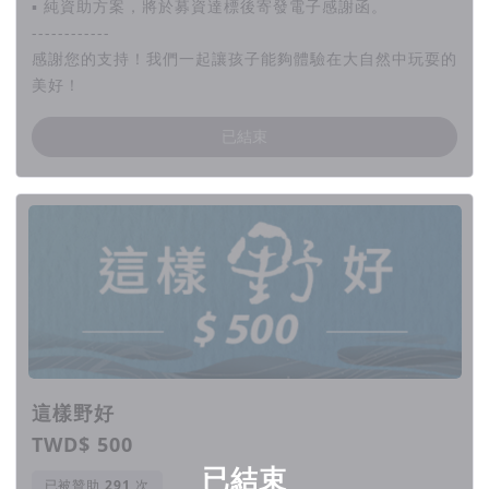
▪ 純資助方案，將於募資達標後寄發電子感謝函。
------------
感謝您的支持！我們一起讓孩子能夠體驗在大自然中玩耍的
美好！
已結束
▌足不出戶，野孩子終將失去蹤跡
在去自然化的環境下，孩子只能待在室內玩，對3C依存
愈來愈深。
現在家家戶戶都有3C成癮的兒童與不知所措的父母，繼
續這樣下去，孩子更喜歡待在室內玩，愈來愈走不出
這樣野好
門！
TWD$ 500
已結束
已被贊助
次