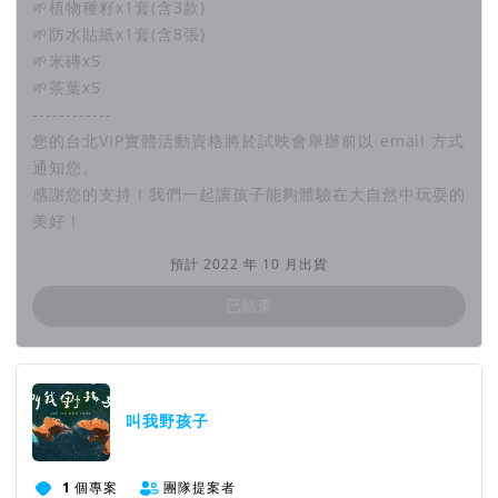
🌱植物種籽x1套(含3款)
🌱防水貼紙x1套(含8張)
🌱米磚x5
🌱茶葉x5
------------
您的台北VIP實體活動資格將於試映會舉辦前以 email 方式
通知您。
感謝您的支持！我們一起讓孩子能夠體驗在大自然中玩耍的
美好！
預計 2022 年 10 月出貨
已結束
團隊資訊
叫我野孩子
1
個專案
團隊提案者