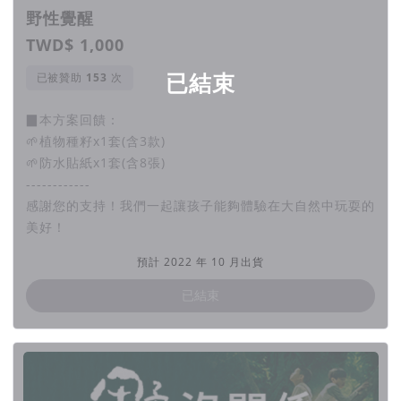
野性覺醒
花一年半的時間，讓孩子走進臺灣秘境進行深度體驗，
在大自然裡真實生活、留下身體的記憶，也建立起孩子
TWD$ 1,000
與自然、與臺灣土地的連結，並記錄下這一切的過程製
已結束
已被贊助
次
作成八集節目。
▉本方案回饋：
🌱植物種籽x1套(含3款)
最意外也是最大的發現，就是看著這群不到12歲的孩子
🌱防水貼紙x1套(含8張)
們，在過程中主動訴說社交恐懼、校園霸凌、社群焦慮
------------
等內心困惑。結束拍攝回到家後，孩子嘰哩呱啦跟媽媽
感謝您的支持！我們一起讓孩子能夠體驗在大自然中玩耍的
美好！
分享好幾個小時的心得，「這是孩子這輩子跟我講過最
多話的一次！」一位媽媽感動的說。
預計 2022 年 10 月出貨
這一趟自然體驗之旅，竟開啟了他們的自我探索之旅。
已結束
更讓我們相信，鼓勵孩子走入大自然，是在做一件對的
事。