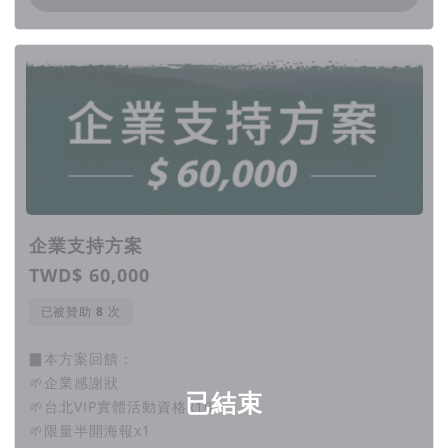
企業支持方案
TWD$ 60,000
已被贊助
次
▉本方案回饋：
🌱企業感謝狀
已結束
🌱台北VIP實體活動資格x10
🌱限量半開海報x1