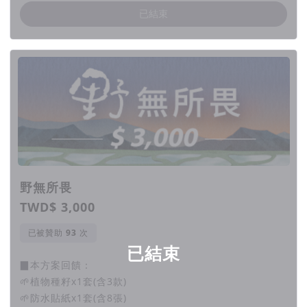
已結束
需要我們一步一腳印去推動，
而這樣的信念需要您幫我們一把。
您的支持能幫助我們走進更多小學校園。
我們相信
只要多在一個孩子心中播下親近大自然的種籽，
就有機會多找回一個「臺灣野孩子」！
野無所畏
TWD$ 3,000
已被贊助
次
想了解野孩子體驗行程：
已結束
▉本方案回饋：
https://www.callmewildchild.com/Travel
🌱植物種籽x1套(含3款)
想更了解我們，與第二季拍攝概念：
🌱防水貼紙x1套(含8張)
https://www.callmewildchild.com/