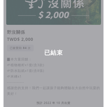
為了推廣節目，我們自行舉辦小型試映會。
聽到好多孩子說：「我要學他那樣玩」、「我可以跟他
一樣勇敢」、「我也做得到」，我們發現能夠帶著影片
和孩子面對面的互動，感染力是單純收看節目的好幾
野沒關係
倍。
TWD$ 2,000
已被贊助
次
試映會費用已超過負擔
已結束
校園巡映可從千人快速邁向萬人，影響更多孩
▉本方案回饋：
🌱植物種籽x1套(含3款)
子！
🌱防水貼紙x1套(含8張)
🌱米磚x1
進一步運用節目內容來設計多元化的現場互動。
------------
感謝您的支持！我們一起讓孩子能夠體驗在大自然中玩耍的
如尊重生命、友誼互助、人際焦慮等，引導孩子從不同
美好！
的角度切入來觀賞節目，啟發孩子思考不同的面向與更
預計 2022 年 10 月出貨
多可能！