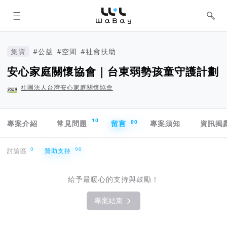
WaBay 挖貝 | 台灣最值得信賴的群眾
集資 / 群眾募資平台
集資
#公益
#空間
#社會扶助
安心家庭關懷協會｜台東弱勢孩童守護計劃
社團法人台灣安心家庭關懷協會
專案導航欄
10
90
專案介紹
常見問題
留言
專案須知
資訊揭
贊助支持
0
90
討論區
贊助支持
給予最暖心的支持與鼓勵！
專案結束