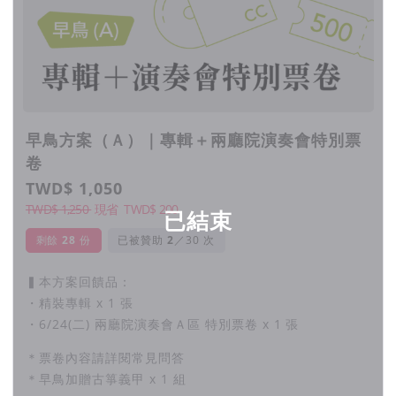
早鳥方案（Ａ）｜專輯＋兩廳院演奏會特別票
卷
TWD$ 1,050
TWD$ 1,250
現省
TWD$
200
已結束
剩餘
28
份
已被贊助
／30 次
▍本方案回饋品：
・精裝專輯 x 1 張
・6/24(二) 兩廳院演奏會Ａ區 特別票卷 x 1 張
＊票卷內容請詳閱常見問答
＊早鳥加贈古箏義甲 x 1 組