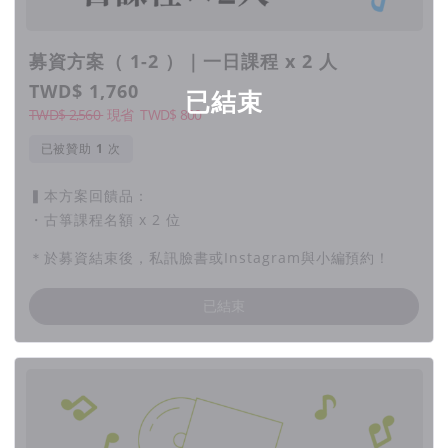
募資方案（ 1-2 ）｜一日課程 x 2 人
TWD$ 1,760
已結束
TWD$ 2,560
現省
TWD$
800
已被贊助
次
▍本方案回饋品：
・古箏課程名額 x 2 位
＊於募資結束後，私訊臉書或Instagram與小編預約！
姜采希（CC）
是一位專注於古箏演奏與創作的音樂人，以獨特
的方式在傳統與現代之間架起橋樑。
已結束
不僅致力於推廣古箏藝術，更以生動有趣的教學方式，降低古箏
學習的門檻，讓感受樂器魅力的機會不斷增加的同時，也匯聚更
多人與人之間的共振、激盪、迴響，讓教與學是滾動反覆的輸出
與吸收。