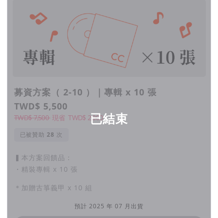
古箏專輯－《 戲水池 Wading Pool 》
●
以音樂記錄時代，以古箏薈萃未來。
透過高品質錄音與精心策劃的音樂作品，展現箏樂新世代的多元
面貌，中西交疊的配器與樂句符號的扣連，推動古箏音樂創新發
展的新型態期許。專輯將不僅是樂音的傳遞，更是文化承載後的
募資方案（ 2-10 ）｜專輯 x 10 張
突破，希望能讓更多人認識並喜愛古箏的獨特韻味。
TWD$ 5,500
已結束
TWD$ 7,500
現省
TWD$
2,000
並一同在人造的填水與自然的積水間，游移想像的自行定義。
已被贊助
次
►
劃 ｜ とどめの一擊
試聽
▍本方案回饋品：
・精裝專輯 x 10 張
＊加贈古箏義甲 x 10 組
預計 2025 年 07 月出貨