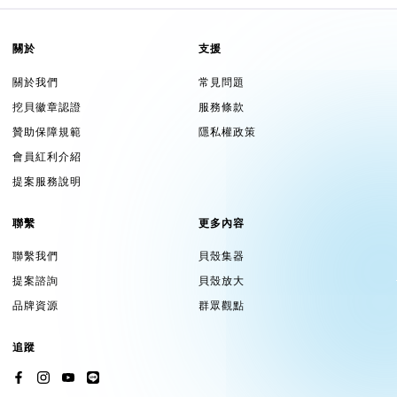
－
Pancolour 磐采
，一同透過最新開發的「PLA-Guard 抗菌
線材 PLA-Guard Antibacterial Filament」，創生一系列古
關於
支援
箏義甲的產品，旨在透過更加細膩科學的製成方法，提供高彈
關於我們
常見問題
性、高韌性的多彩義甲，讓演奏者、樂器、道具三點連成一線的
越趨緊密協奏、凝練技藝。
挖貝徽章認證
服務條款
贊助保障規範
隱私權政策
會員紅利介紹
提案服務說明
聯繫
更多內容
聯繫我們
貝殼集器
聯繫窗口｜
CC Music studio
提案諮詢
貝殼放大
信箱｜
Ccmusicstudio168@gmail.com
→ Facebook
品牌資源
群眾觀點
→
Instagram
追蹤