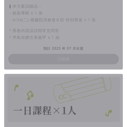
▍本方案回饋品：
・精裝專輯 x 1 張
・6/24(二) 兩廳院演奏會Ｂ區 特別票卷 x 1 張
＊票卷內容請詳閱常見問答
＊早鳥加贈古箏義甲 x 1 組
預計 2025 年 07 月出貨
已結束