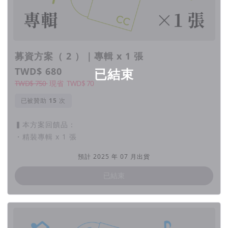
舞台經驗豐富的她，已然在各類表演場域中展現高超的演奏技巧
與掌控觀眾心靈的能力。對她而言，演奏與創作不僅僅只是技
能，更是陶冶心靈、治癒自我與他人的方式之一。
募資方案（ 2 ）｜專輯 x 1 張
TWD$ 680
已結束
TWD$ 750
現省
TWD$
70
已被贊助
次
▍本方案回饋品：
・精裝專輯 x 1 張
預計 2025 年 07 月出貨
已結束