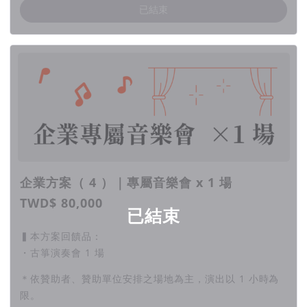
已結束
兩廳院演奏會
●
姜采希 ✕ 台灣新銳作曲家
企業方案（ 4 ）｜專屬音樂會 x 1 場
現代箏樂作品音樂會
TWD$ 80,000
已結束
《 閱聽古箏的新語言 》
▍本方案回饋品：
本次音樂會將匯聚台灣不同領域、不同背景、不同靈魂的新銳作
・古箏演奏會 1 場
曲家，一同鳴奏演繹。有傳統底蘊的謝惠如、跨界流行的姜道，
＊依贊助者、贊助單位安排之場地為主，演出以 1 小時為
古典薰陶的胡惟捷與製作人楊子鋒，透過相異的原生語言，經過
限。
箏樂演奏家姜采希的最新創作，揚起突破傳統印象的樂句，開啟