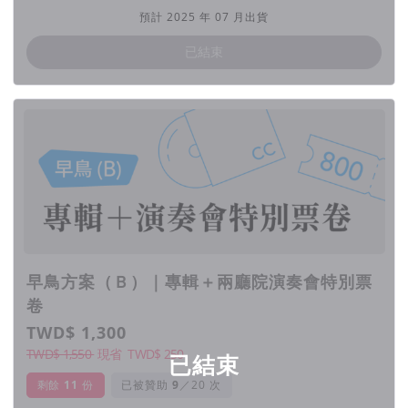
預計 2025 年 07 月出貨
已結束
早鳥方案（Ｂ）｜專輯＋兩廳院演奏會特別票
卷
TWD$ 1,300
TWD$ 1,550
現省
TWD$
250
已結束
剩餘
11
份
已被贊助
／20 次