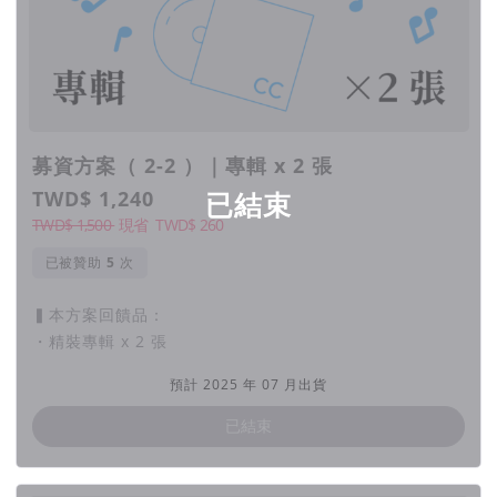
募資方案（ 2-2 ）｜專輯 x 2 張
一日課程
●
TWD$ 1,240
已結束
TWD$ 1,500
現省
TWD$
260
課程大綱
1、古箏構造
已被贊助
次
2、彈奏姿勢和正確手型/義甲正確配戴
3、單指指法：托、抹、勾；左手指法顫音
▍本方案回饋品：
4、古箏認音rap
・精裝專輯 x 2 張
5、簡譜+基礎樂理
預計 2025 年 07 月出貨
6、歌曲練習
7、成果錄製
已結束
8、結語：如何自學