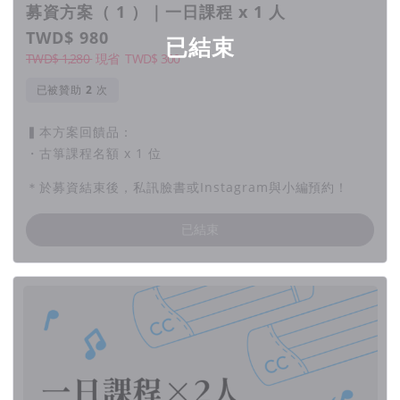
募資方案（ 1 ）｜一日課程 x 1 人
TWD$ 980
已結束
TWD$ 1,280
現省
TWD$
300
已被贊助
次
▍本方案回饋品：
・古箏課程名額 x 1 位
＊於募資結束後，私訊臉書或Instagram與小編預約！
已結束