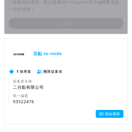
＊於募資結束後，私訊臉書或Instagram與小編聯繫做進
古箏音樂的新世代面容與對話的嶄新歷程。
一步的洽談！
已結束
企業專屬音樂會
●
團隊資訊
​透過參與我們的企業專屬音樂會募資方案，專業的古箏演奏家將
在貴公司內部或指定場域進行為時 1 hr. 的演出，為員工呈現
至點 to-node
悠揚旋律的同時，也豐富企業文化、提升團隊凝聚力，並展現企
業對傳統樂器文化的支持與推廣。
1
個專案
團隊提案者
依照 ESG 永續發展指標的社會責任中（Social），我們盡全力
提案者名稱
拓展循環教育的有效播送，讓學習的觀察與感受能夠播下芽苗的
二分點有限公司
搭建並茁壯。
統一編號
93522476
聯絡團隊
⊕ 募資加贈｜古箏義甲
姜采希（CC）老師此次獨家與 3D 列印 研發專業的企業