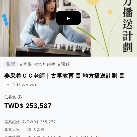
►
集資
#音樂
#地方創生
#課程
姜采希ＣＣ老師｜古箏教育 ≣ 地方播送計劃 ≣
至點 to-node
已募集
專案紀錄
專案人次
人參與