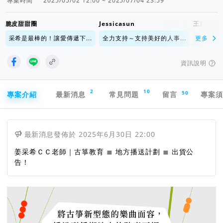
專案時間
2025/05/02 12:00 ~ 2025/07/04 23:59
脆皮甜甜圈
Jessicasun
王宸齊
采希是最棒的！讓愛傳遞下...
全力支持～支持美好的人事...
更多
全力支持
資訊說明
專案導航欄
2
10
50
專案介紹
最新消息
常見問題
留言
專案
最新消息
發佈於
2025年6月30日 22:00
姜采希ＣＣ老師｜古箏教育 ≣ 地方播送計劃 ≣ 出貨公
告！