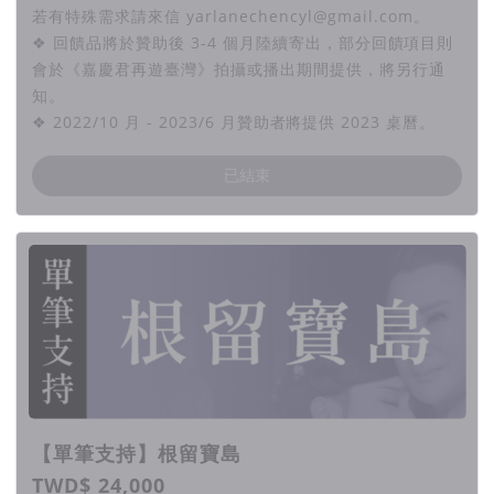
若有特殊需求請來信 yarlanechencyl@gmail.com。
❖ 回饋品將於贊助後 3-4 個月陸續寄出，部分回饋項目則
會於《嘉慶君再遊臺灣》拍攝或播出期間提供，將另行通
知。
❖ 2022/10 月 - 2023/6 月贊助者將提供 2023 桌曆。
已結束
【單筆支持】根留寶島
TWD$ 24,000