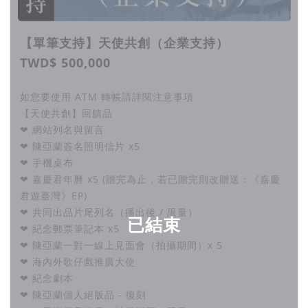
【單筆支持】天使共創（企業支持）
TWD$ 500,000
如您要使用 ATM 轉帳請詳閱注意事項
【天使共創】回饋品
❤ 網站列名與留言
❤ 陳亞蘭簽名照明信片 x5
❤ 手機桌布
❤ 嘉慶君年曆 x5 (贈完為止，若已贈完則改贈送：《嘉慶
君遊臺灣》EP)
❤ 共同出品片尾列名（播出後 / 限量）
已結束
❤ 紀念郵票筆記本 x5
❤ 陳亞蘭一對一線上見面會（拍攝期間）x 5
❤ 海內外歌仔戲推廣大使
❤ 紀念劇本
❤ 陳亞蘭個人絕版品 - 復刻