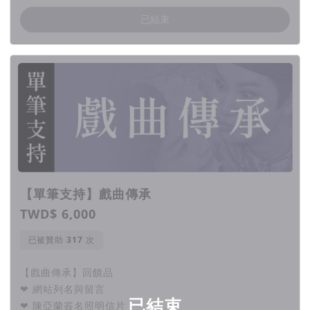
已結束
【單筆支持】戲曲傳承
TWD$ 6,000
已被贊助
次
【戲曲傳承】回饋品
❤ 網站列名與留言
已結束
❤ 陳亞蘭簽名照明信片