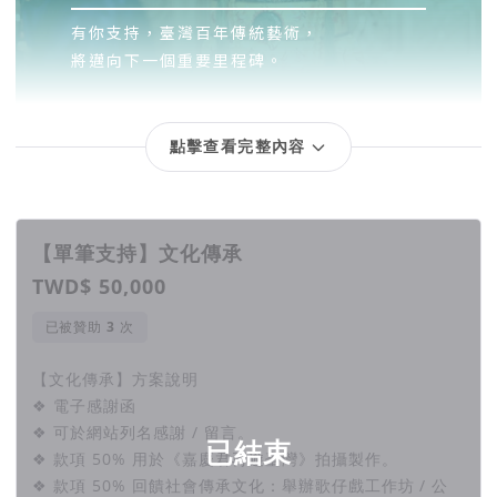
點擊查看完整內容
回饋項目
【單筆支持】文化傳承
TWD$ 50,000
已被贊助
次
【文化傳承】方案說明
❖ 電子感謝函
❖ 可於網站列名感謝 / 留言。
已結束
❖ 款項 50% 用於《嘉慶君再遊臺灣》拍攝製作。
❖ 款項 50% 回饋社會傳承文化：舉辦歌仔戲工作坊 / 公