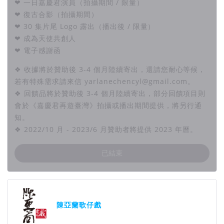
❤ 一日嘉慶君演員（拍攝期間 / 限量）
❤ 復古合影（拍攝期間）
❤ 30 集片尾 Logo 露出（播出後 / 限量）
❤ 成為天使共創人
❤ 電子感謝函
❖ 收據將於贊助後 3-4 個月陸續寄出，還請您耐心等候，
若有特殊需求請來信 yarlanechencyl@gmail.com。
❖ 回饋品將於贊助後 3-4 個月陸續寄出，部分回饋項目則
會於《嘉慶君再遊臺灣》拍攝或播出期間提供，將另行通
知。
❖ 2022/10 月 - 2023/6 月贊助者將提供 2023 年曆。
已結束
團隊資訊
陳亞蘭歌仔戲