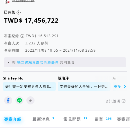
已募集
專案紀錄
專案人次
人參與
專案時間
2022/11/08 19:55 ~ 2024/11/08 23:59
與
獨立網站嘉慶君再遊臺灣
共同集資
Shirley Ho
胡瑜玲
Anna Li
好計畫一定要被更多人看見...
支持美好的人事物，一起努...
更多
支持美好
資訊說明
專案導航欄
6
16
298
專案介紹
最新消息
常見問題
留言
專案