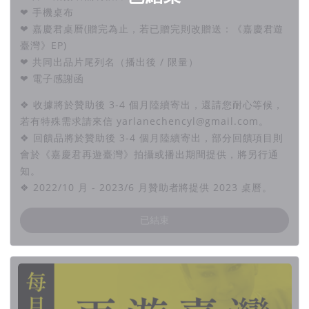
❤ 手機桌布
❤ 嘉慶君桌曆(贈完為止，若已贈完則改贈送：《嘉慶君遊
臺灣》EP)
❤ 共同出品片尾列名（播出後 / 限量）
❤ 電子感謝函
❖ 收據將於贊助後 3-4 個月陸續寄出，還請您耐心等候，
若有特殊需求請來信 yarlanechencyl@gmail.com。
❖ 回饋品將於贊助後 3-4 個月陸續寄出，部分回饋項目則
會於《嘉慶君再遊臺灣》拍攝或播出期間提供，將另行通
知。
❖ 2022/10 月 - 2023/6 月贊助者將提供 2023 桌曆。
已結束