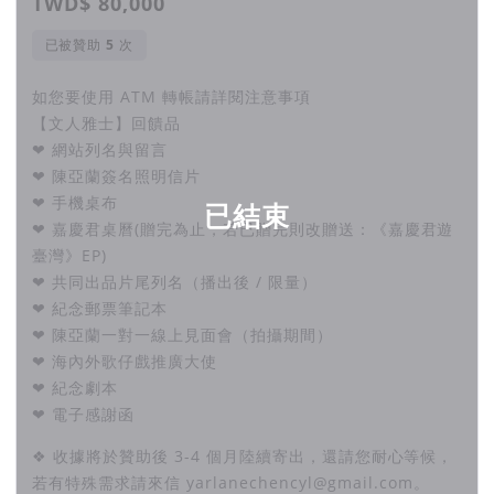
TWD$ 80,000
已被贊助
次
如您要使用 ATM 轉帳請詳閱注意事項
【文人雅士】回饋品
❤ 網站列名與留言
❤ 陳亞蘭簽名照明信片
❤ 手機桌布
已結束
❤ 嘉慶君桌曆(贈完為止，若已贈完則改贈送：《嘉慶君遊
臺灣》EP)
❤ 共同出品片尾列名（播出後 / 限量）
❤ 紀念郵票筆記本
❤ 陳亞蘭一對一線上見面會（拍攝期間）
❤ 海內外歌仔戲推廣大使
❤ 紀念劇本
❤ 電子感謝函
❖ 收據將於贊助後 3-4 個月陸續寄出，還請您耐心等候，
若有特殊需求請來信 yarlanechencyl@gmail.com。