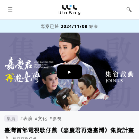
WaBay 挖貝 | 台灣最值得信賴的群眾
集資 / 群眾募資平台
專案已於
2024/11/08
結束
►
集資
#表演
#文化
#影視
臺灣首部電視歌仔戲《嘉慶君再遊臺灣》集資計畫
陳亞蘭歌仔戲