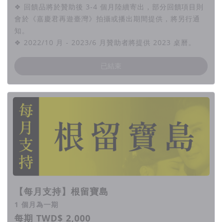
❖ 回饋品將於贊助後 3-4 個月陸續寄出，部分回饋項目則
會於《嘉慶君再遊臺灣》拍攝或播出期間提供，將另行通
知。
❖ 2022/10 月 - 2023/6 月贊助者將提供 2023 桌曆。
已結束
【每月支持】根留寶島
1 個月為一期
每期 TWD$ 2,000