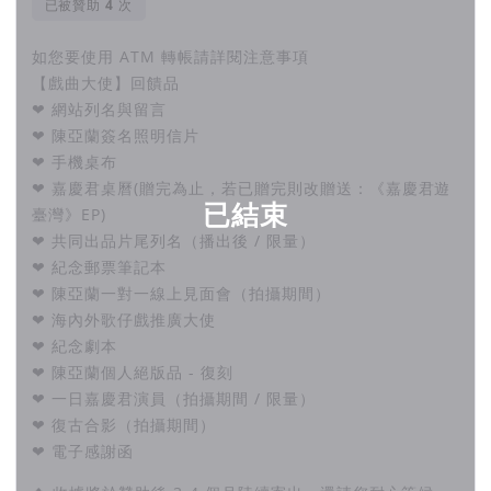
已被贊助
次
如您要使用 ATM 轉帳請詳閱注意事項
【戲曲大使】回饋品
❤ 網站列名與留言
❤ 陳亞蘭簽名照明信片
❤ 手機桌布
❤ 嘉慶君桌曆(贈完為止，若已贈完則改贈送：《嘉慶君遊
已結束
臺灣》EP)
❤ 共同出品片尾列名（播出後 / 限量）
❤ 紀念郵票筆記本
❤ 陳亞蘭一對一線上見面會（拍攝期間）
❤ 海內外歌仔戲推廣大使
❤ 紀念劇本
❤ 陳亞蘭個人絕版品 - 復刻
❤ 一日嘉慶君演員（拍攝期間 / 限量）
❤ 復古合影（拍攝期間）
❤ 電子感謝函