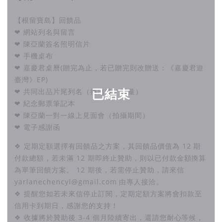
【根留寶島】回饋品
❤ 網站列名與留言
❤ 陳亞蘭簽名照明信片
❤ 手機桌布
❤ 嘉慶君桌曆(贈完為止，若已贈完則改贈送：《嘉慶君遊
臺灣》EP)
已結束
❤ 共同出品片尾列名（播出後 / 限量）
❤ 紀念郵票筆記本
❤ 陳亞蘭一對一線上見面會（拍攝期間）
❤ 電子感謝函
❖ 定期定額選擇有回饋品之方案，其回饋品價值為 12 期
付款總額，若未滿 12 期即終止贊助，則以已付款金額換算
為單筆回饋方案。 12 期後，若需停止贊助，請來信
yarlanechencyl@gmail.com 由專人接洽。
❖ 提醒您如若未來信停止訂閱，定期定額方案將會扣款至
信用卡到期日，感謝您的支持！
❖ 收據將於贊助後 3-4 個月陸續寄出，還請您耐心等候，