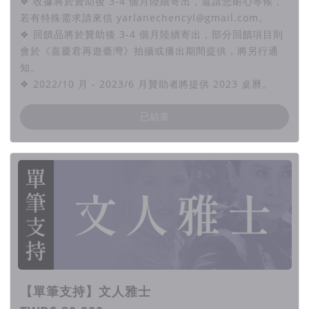
❖ 收據將於贊助後 3-4 個月陸續寄出，還請您耐心等候，
若有特殊需求請來信 yarlanechencyl@gmail.com。
❖ 回饋品將於贊助後 3-4 個月陸續寄出，部分回饋項目則
會於《嘉慶君再遊臺灣》拍攝或播出期間提供，將另行通
知。
❖ 2022/10 月 - 2023/6 月贊助者將提供 2023 桌曆。
已結束
【單筆支持】文人雅士