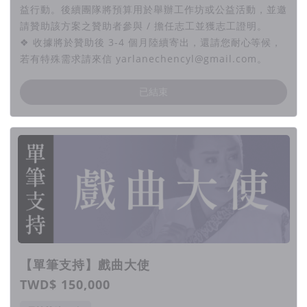
益行動。後續團隊將預算用於舉辦工作坊或公益活動，並邀
請贊助該方案之贊助者參與 / 擔任志工並獲志工證明。
❖ 收據將於贊助後 3-4 個月陸續寄出，還請您耐心等候，
若有特殊需求請來信 yarlanechencyl@gmail.com。
已結束
【單筆支持】戲曲大使
TWD$ 150,000