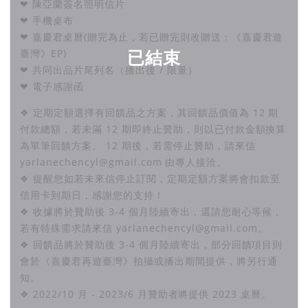
❤ 陳亞蘭簽名照明信片
❤ 手機桌布
❤ 嘉慶君桌曆(贈完為止，若已贈完則改贈送：《嘉慶君遊
已結束
臺灣》EP)
❤ 共同出品片尾列名（播出後 / 限量）
❤ 電子感謝函
❖ 定期定額選擇有回饋品之方案，其回饋品價值為 12 期
付款總額，若未滿 12 期即終止贊助，則以已付款金額換算
為單筆回饋方案。 12 期後，若需停止贊助，請來信
yarlanechencyl@gmail.com 由專人接洽。
❖ 提醒您如若未來信停止訂閱，定期定額方案將會扣款至
信用卡到期日，感謝您的支持！
❖ 收據將於贊助後 3-4 個月陸續寄出，還請您耐心等候，
若有特殊需求請來信 yarlanechencyl@gmail.com。
❖ 回饋品將於贊助後 3-4 個月陸續寄出，部分回饋項目則
會於《嘉慶君再遊臺灣》拍攝或播出期間提供，將另行通
知。
❖ 2022/10 月 - 2023/6 月贊助者將提供 2023 桌曆。