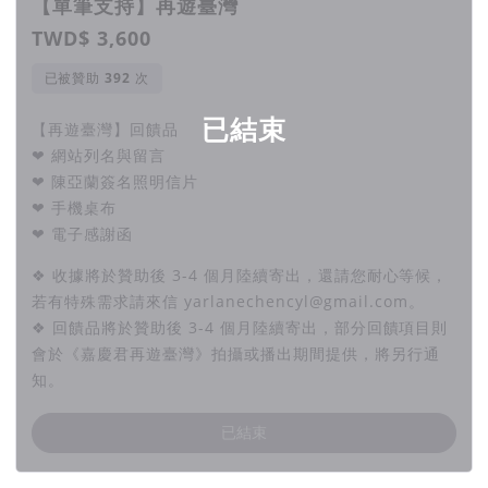
【單筆支持】再遊臺灣
TWD$ 3,600
已被贊助
次
已結束
【再遊臺灣】回饋品
❤ 網站列名與留言
❤ 陳亞蘭簽名照明信片
❤ 手機桌布
❤ 電子感謝函
❖ 收據將於贊助後 3-4 個月陸續寄出，還請您耐心等候，
若有特殊需求請來信 yarlanechencyl@gmail.com。
❖ 回饋品將於贊助後 3-4 個月陸續寄出，部分回饋項目則
會於《嘉慶君再遊臺灣》拍攝或播出期間提供，將另行通
知。
已結束