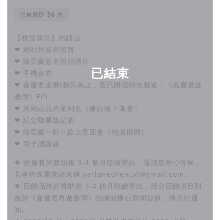
已被贊助
次
【根留寶島】回饋品
❤ 網站列名與留言
❤ 陳亞蘭簽名照明信片
已結束
❤ 手機桌布
❤ 嘉慶君桌曆(贈完為止，若已贈完則改贈送：《嘉慶君遊
臺灣》EP)
❤ 共同出品片尾列名（播出後 / 限量）
❤ 紀念郵票筆記本
❤ 陳亞蘭一對一線上見面會（拍攝期間）
❤ 電子感謝函
❖ 收據將於贊助後 3-4 個月陸續寄出，還請您耐心等候，
若有特殊需求請來信 yarlanechencyl@gmail.com。
❖ 回饋品將於贊助後 3-4 個月陸續寄出，部分回饋項目則
會於《嘉慶君再遊臺灣》拍攝或播出期間提供，將另行通
知。