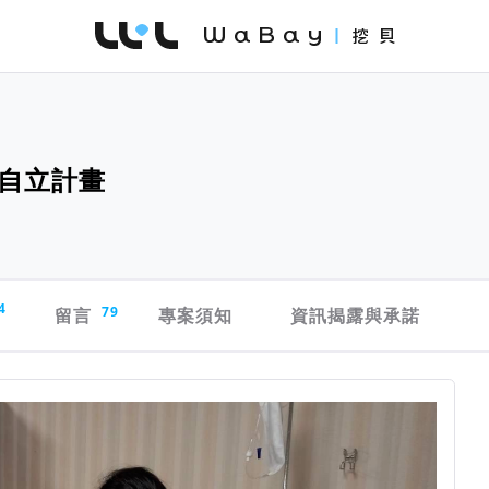
WaBay 挖貝 | 台灣最值得信賴的群眾集資 / 
自立計畫
4
留言
79
專案須知
資訊揭露與承諾