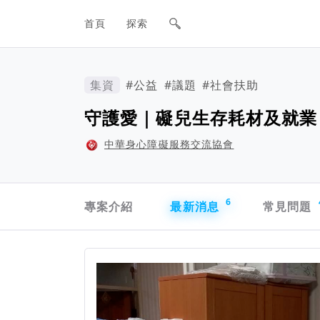
網站主要導航欄
首頁
探索
集資
#公益
#議題
#社會扶助
守護愛｜礙兒生存耗材及就業
中華身心障礙服務交流協會
專案導航欄
6
專案介紹
最新消息
常見問題