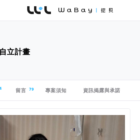
WaBay 挖貝 | 台灣最值得信賴的群眾集資 / 
自立計畫
4
留言
79
專案須知
資訊揭露與承諾