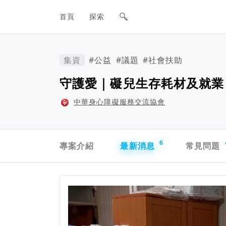
網站主要導航欄
首頁
探索
集資
#公益
#議題
#社會扶助
守護愛｜礙兒生存耗材及就業
中華身心障礙服務交流協會
專案導航欄
6
專案介紹
最新消息
常見問題