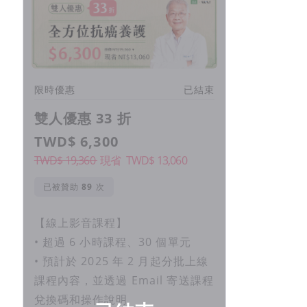
限時優惠
已結束
雙人優惠 33 折
TWD$ 6,300
TWD$ 19,360
現省
TWD$
13,060
已被贊助
次
【線上影音課程】
• 超過 6 小時課程、30 個單元
• 預計於 2025 年 2 月起分批上線
課程內容，並透過 Email 寄送課程
兌換碼和操作說明