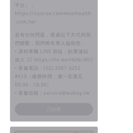
平台」：
https://course.commonhealth
.com.tw/
若有任何問題，透過以下方式與我
們聯繫，我們將有專人協助您：
• 課程專屬 LINE 群組：點擊連結
加入 👉🏻 https://lin.ee/HbNcWCI
• 客服電話：(02) 2587-5252
#510（服務時間：週一至週五
09:30 - 18:30）
• 客服信箱：service@wabay.tw
已結束