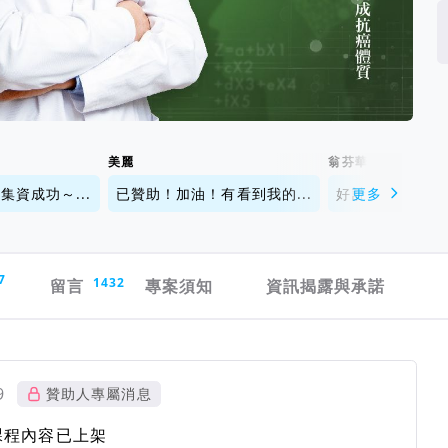
美麗
翁芬華
資成功～...
已贊助！加油！有看到我的...
好計畫一定要被更
更多
7
留言
1432
專案須知
資訊揭露與承諾
9
贊助人專屬消息
) 課程內容已上架