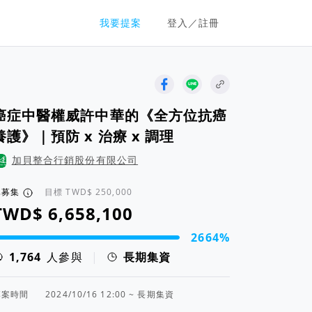
群眾募資平台
我要提案
登入／註冊
癌症中醫權威許中華的《全方位抗癌
養護》｜預防 x 治療 x 調理
加貝整合行銷股份有限公司
已募集
目標
2664%
資進度 2664%
人參與
|
長期集資
專案時間
2024/10/16 12:00 ~ 長期集資