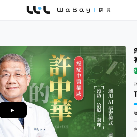
WaBay 挖貝 | 台灣最值得信賴的群眾集資 / 
集
►