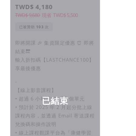
TWD$ 4,180
TWD$ 9,680
現省
TWD$
5,500
已被贊助
次
即將開課 🎉 集資限定優惠 ⏰ 即將
結束🔚
輸入折扣碼【LASTCHANCE100】
享最後優惠
-
【線上影音課程】
已結束
• 超過 6 小時課程、30 個單元
• 預計於 2025 年 2 月起分批上線
課程內容，並透過 Email 寄送課程
兌換碼和操作說明
• 線上課程觀課平台為「康健學習