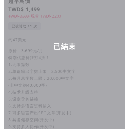
超早鳥價
TWD$ 1,499
界面简单 客制化需求
TWD$ 3,699
現省
TWD$
2,200
立即购买10元体验价
已被贊助
次
约47美元
到底，我们跟ChatGPT有何不同？
已結束
原价：3,699元/月
中文生成領域：
特别优惠价狂打4折！
1.无限篇数
2.单篇输出字數上限：2,500中文字
健忘 猜想 500字后注意力不集中
3.每月总字数上限：20,000中文字
(非中文約40,000字)
文章要不停反复修正
4.技术升级支持
5.设定导购链接
国外产品、中國软件无法克服
6.支持多语言资料输入
7.可多语言产出SEO文章(开发中)
8.具备储存空间(开发中)
9.支持多人协作(开发中)