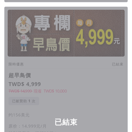
文案产出更漂亮
外电新闻掌握最便利
个人与企业品牌营销全包
限時優惠
已結束
超早鳥價
『外语＋导购』买货卖货全世界
TWD$ 4,999
TWD$ 14,999
現省
TWD$
10,000
最高生成精准2,500字文章 可简单 可客
已被贊助
次
制化 界面成熟度超高！
约156美元
已結束
原价：14,999元/月