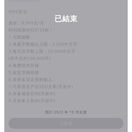
我们所担心的 是在文字生成领域，东亚
没有抢到这波红利.... 被国外微商抢走宝
约95美元
已結束
贵生意。
原价：8,999元/月
特别优惠价狂打33折！
1.无限篇数
我们所在意的 是能不能发展出一个浅显
2.单篇字数输出上限：2,500中文字
易懂的产品，让人人都容易上手。
3.每月总字数上限：50,000中文字
(非中文約100,000字)
4.免费技术升级
懒，不是真的混混沌沌 事事不做....
5.设定导购链接
6.支持多语言资料输入
而是让我们的灵感奔放，用心在创意与品质
7.可多语言产出SEO文章(开发中)
上，做只有『人』能做的思考。
8.具备储存空间(开发中)
9.支持多人协作(开发中)
其他琐事请安心交给
預計 2023 年 10 月出貨
『AIGC｜创智写手』
已結束