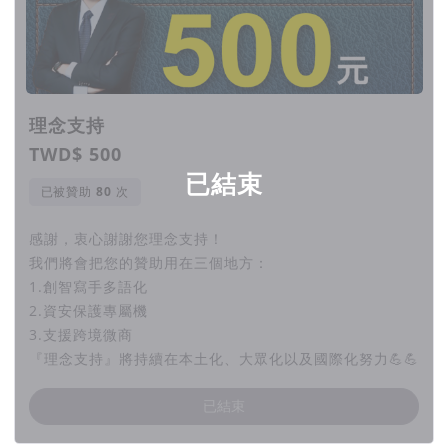
前只要10元銅板價
理念支持
特别感谢！
TWD$ 500
已結束
Yahoo 新闻、LINE TODAY、PChome新闻
已被贊助
次
台、新头条、LTV、享新闻、薯藤等12家新闻
感謝，衷心謝謝您理念支持！
媒体！于小型记者会时试用创智写手 一致认
我們將會把您的贊助用在三個地方：
1.創智寫手多語化
同符合理念与技术结合后联合报道！
2.資安保護專屬機
3.支援跨境微商
標題
AI背後的苦行僧 『創智寫手』源於台灣
『理念支持』將持續在本土化、大眾化以及國際化努力💪💪
味的使命感
已結束