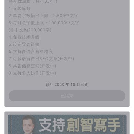
特别优惠价，狂打33折！
1.无限篇数
特别感谢
2.单篇字数输出上限：2,500中文字
3.每月总字数上限：100,000中文字
ETtoday新闻云认同创智写手，测试完后独家
(非中文約200,000字)
专访理念与使用方式！！
4.免费技术升级
5.设定导购链接
標題
台灣自製AI工具《AIGC創智寫手》更直
6.支持多语言资料输入
7.可多语言产出SEO文章(开发中)
覺好用！獨一無二反向創造靈感！
8.具备储存空间(开发中)
9.支持多人协作(开发中)
預計 2023 年 10 月出貨
特别感谢
已結束
中国时报专访认同创智写手，传达创智写手对
台湾新未来的定义！
標題
AI領域台灣之光《AIGC創智寫手》！目