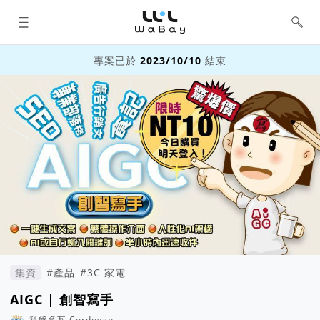
WaBay 挖貝 | 台灣最值得信賴的群眾
集資 / 群眾募資平台
專案已於
2023/10/10
結束
集資
#產品
#3C 家電
AIGC | 創智寫手
科爾多瓦 Cordovan