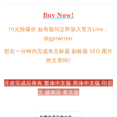
Buy Now!
10元惊爆价 如有疑问立即加入官方Line：
@gptwriter
想在一分钟内完成有主标题 副标题 SEO 图片
的文章吗?
开发完成后将有 繁体中文版 简体中文版 印尼
文 越南语 泰文版
并且支持多语言输出，网络在哪，生意就在哪