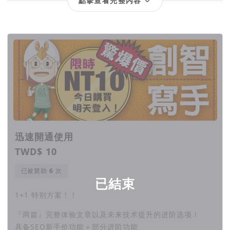
點擊查看完整內容
回饋項目
迅速開通使用
TWD$ 10
超简单界面
已被贊助
次
已結束
1+1 特别方案！！
2
『两篇』完整体验文章以及未来技术提升的进阶选项！
具备SEO新手价功能＋部分进阶功能