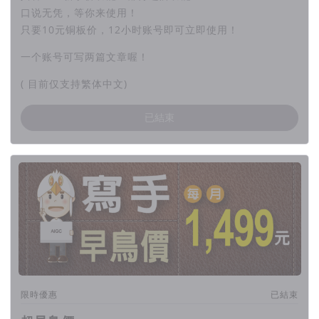
口说无凭，等你来使用！
只要10元铜板价，12小时账号即可立即使用！
进阶选项（选填）
一个账号可写两篇文章喔！
进阶选项中，“确认”以下
( 目前仅支持繁体中文)
就是未来技术升级喔！
已結束
都是为了顾及你的生意和时间
4. 寄出信件
30分钟后到邮箱收取邮件，1分钟点击30分钟
收件大功告成！
一个账号可写两篇文章
限時優惠
已結束
想了解什么是