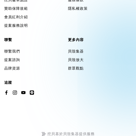
標題
接近零成本的行銷術！
贊助保障規範
隱私權政策
會員紅利介紹
提案服務說明
▍注意事項
聯繫
更多內容
風險與承諾
聯繫我們
貝殼集器
提案諮詢
貝殼放大
《ＡＩＧＣ｜創智寫手》由於集資計畫仍有些許變數(如工程延
品牌資源
群眾觀點
宕、產品開發未完工、上游乘載量出現異動..等)，無法完全排除
開啟平台時間延後與出貨品質之風險，贊助前請審慎思考。
追蹤
▍更多關於我們
Line官方帳號：@gptwriter
粉絲專頁：https://www.facebook.com/cordovan888
聯絡信箱：service@gptwriter.tech
挖貝基於貝殼集器提供服務