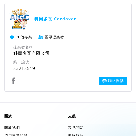
團隊資訊
特别感谢！
科爾多瓦 Cordovan
网红MAX测试创智写手，于MAX金融生活频
1
個專案
團隊提案者
道强力推荐！
提案者名稱
科爾多瓦有限公司
標題
什麼是 AIGC？生成式 AI？ChatGPT 又
統一編號
是什麼？革命性的科技進化浪潮
83218519
聯絡團隊
特别感谢！
高雄台大校友会 赞助技术支持与会刊宣
關於
支援
传
關於我們
常見問題
挖貝徽章認證
服務條款