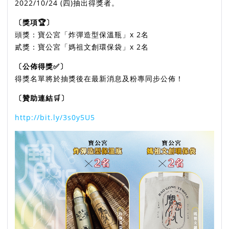
2022/10/24 (四)抽出得獎者。
〔獎項🏆〕
頭獎：寶公宮「炸彈造型保溫瓶」x 2名
貳獎：寶公宮「媽祖文創環保袋」x 2名
〔公佈得獎✅〕
得獎名單將於抽獎後在最新消息及粉專同步公佈！
〔贊助連結🛒〕
http://bit.ly/3s0y5U5