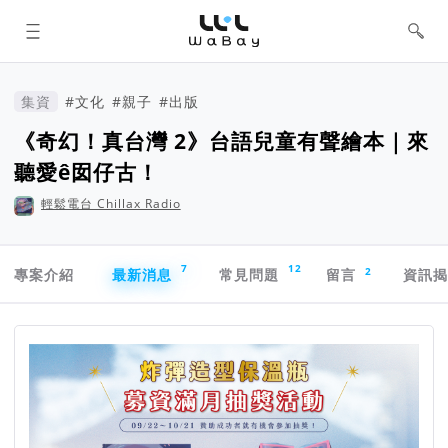
WaBay 挖貝 | 台灣最值得信賴的群眾
集資 / 群眾募資平台
集資
#文化
#親子
#出版
《奇幻！真台灣 2》台語兒童有聲繪本｜來
聽愛ê囡仔古！
輕鬆電台 Chillax Radio
專案導航欄
7
12
2
專案介紹
最新消息
常見問題
留言
資訊