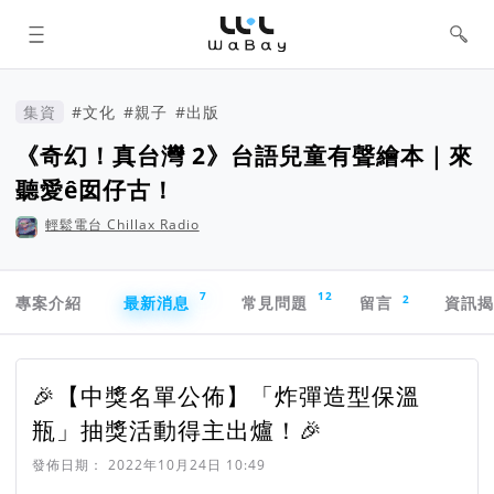
WaBay 挖貝 | 台灣最值得信賴的群眾
集資 / 群眾募資平台
集資
#文化
#親子
#出版
《奇幻！真台灣 2》台語兒童有聲繪本｜來
聽愛ê囡仔古！
輕鬆電台 Chillax Radio
專案導航欄
7
12
2
專案介紹
最新消息
常見問題
留言
資訊
🎉【中獎名單公佈】「炸彈造型保溫
瓶」抽獎活動得主出爐！🎉
發佈日期：
2022年10月24日 10:49