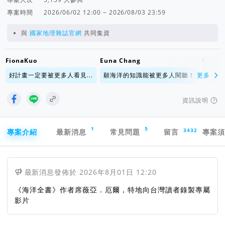
專案時間
2026/06/02 12:00 ~ 2026/08/03 23:59
與
國家地理雜誌官網
共同集資
FionaKuo
Euna Chang
White 
好計畫一定要被更多人看見...
願海洋的知識能被更多人閱聽！
更多
支持美
資訊說明
專案導航欄
1
5
3432
專案介紹
最新消息
常見問題
留言
專案
最新消息
發佈於
2026年8月01日 12:20
《海洋全書》作者席薇亞．厄爾，特地向台灣讀者錄製專屬
影片