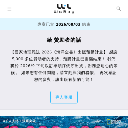
WaBay 挖貝 | 台灣最值得信賴的群眾
集資 / 群眾募資平台
專案已於
2026/08/03
結束
給 贊助者的話
【國家地理雜誌 2026《海洋全書》出版預購計畫】 感謝
5,000 多位贊助者的支持，預購計畫已圓滿結束！ 我們
將於 2026/9 下旬以訂單順序依序出貨，謝謝您耐心的等
候。 如果您有任何問題，請立刻與我們聯繫。 再次感謝
您的參與，讓出版有新的可能！
專人客服