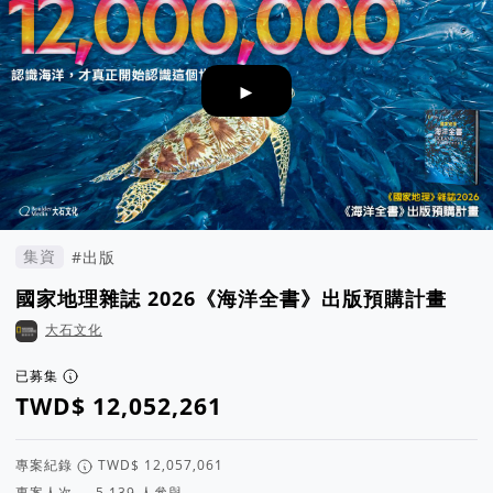
►
集資
#出版
國家地理雜誌 2026《海洋全書》出版預購計畫
大石文化
已募集
專案紀錄
專案人次
人參與