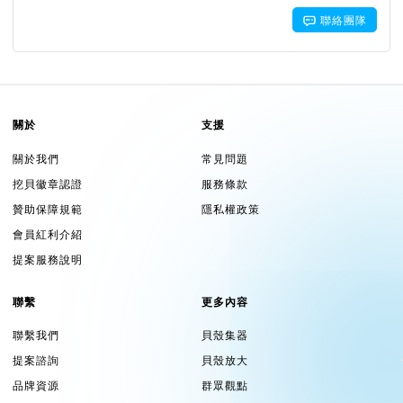
聯絡團隊
關於
支援
OVO U8-A，
關於我們
常見問題
挖貝徽章認證
服務條款
AI行動劇院。
贊助保障規範
隱私權政策
會員紅利介紹
一款高亮度、高畫質、高色域，內建電池續航2.8
提案服務說明
小時的1080P智慧投影機。輕巧便攜，只有手掌大
小。整合AI增強音畫質、4K引擎支援AV1、震撼音
聯繫
更多內容
效與豐富影音內容。
聯繫我們
貝殼集器
提案諮詢
貝殼放大
品牌資源
群眾觀點