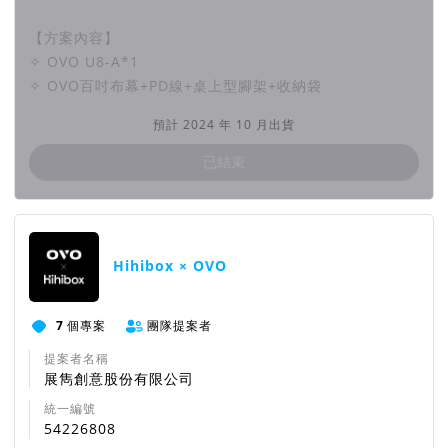
【方案內容】
✧ OVO U8-A*1
✧ OVO百吋布幕+PD線+桌上型腳架+收納袋
預計 2024 年 10 月出貨
已結束
團隊資訊
Hihibox × OVO
7
個專案
團隊提案者
提案者名稱
展雋創意股份有限公司
統一編號
54226808