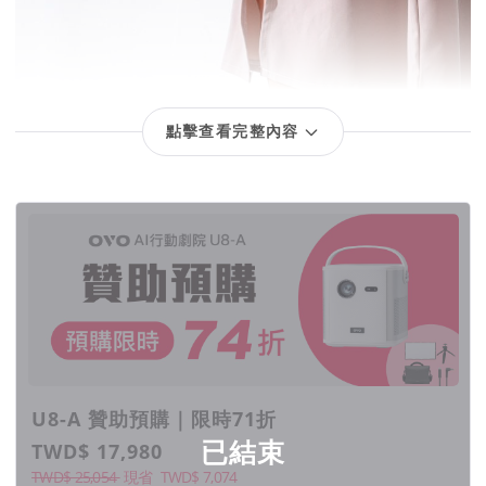
點擊查看完整內容
回饋項目
行動投影機，
總是不滿意？
U8-A 贊助預購｜限時71折
已結束
TWD$ 17,980
TWD$ 25,054
現省
TWD$
7,074