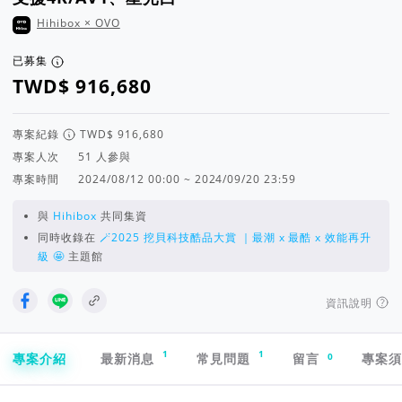
Hihibox × OVO
已募集
專案紀錄
專案人次
人參與
專案時間
2024/08/12 00:00 ~ 2024/09/20 23:59
與
Hihibox
共同集資
同時收錄在
🪄2025 挖貝科技酷品大賞 ｜最潮 x 最酷 x 效能再升
級 🤩
主題館
資訊說明
專案導航欄
1
1
0
專案介紹
最新消息
常見問題
留言
專案